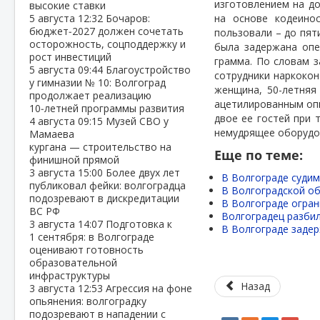
изготовлением на д
высокие ставки
5 августа
12:32
Бочаров:
на основе кодеино
бюджет‑2027 должен сочетать
пользовали – до пят
осторожность, соцподдержку и
была задержана опе
рост инвестиций
грамма. По словам з
5 августа
09:44
Благоустройство
сотрудники наркокон
у гимназии № 10: Волгоград
женщина, 50-летняя
продолжает реализацию
ацетилированным опи
10‑летней программы развития
двое ее гостей при 
4 августа
09:15
Музей СВО у
немудрящее оборудов
Мамаева
кургана — строительство на
Еще по теме:
финишной прямой
3 августа
15:00
Более двух лет
В Волгограде судим
публиковал фейки: волгоградца
В Волгоградской об
подозревают в дискредитации
В Волгограде огра
ВС РФ
Волгоградец разбил
3 августа
14:07
Подготовка к
В Волгограде задер
1 сентября: в Волгограде
оценивают готовность
образовательной
инфраструктуры
Назад
3 августа
12:53
Агрессия на фоне
опьянения: волгоградку
подозревают в нападении с