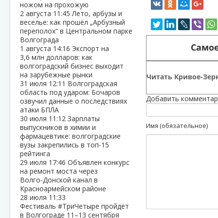
ножом на прохожую
2 августа
11:45
Лето, арбузы и
веселье: как прошёл „Арбузный
переполох“ в Центральном парке
Волгограда
Самое
1 августа
14:16
Экспорт на
3,6 млн долларов: как
волгоградский бизнес выходит
на зарубежные рынки
Читать Кривое-Зерк
31 июля
12:11
Волгоградская
область под ударом: Бочаров
Добавить комментар
озвучил данные о последствиях
атаки БПЛА
30 июля
11:12
Зарплаты
Имя (обязательное)
выпускников в химии и
фармацевтике: волгоградские
вузы закрепились в топ‑15
рейтинга
29 июля
17:46
Объявлен конкурс
на ремонт моста через
Волго‑Донской канал в
Красноармейском районе
28 июля
11:33
Фестиваль #ТриЧетыре пройдёт
в Волгограде 11–13 сентября