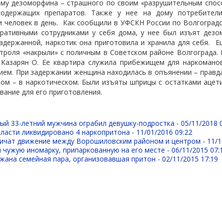
ому дезоморфина – страшного по своим «разрушительным спос
содержащих препаратов. Также у нее на дому потребители
и человек в день.
Как сообщили в УФСКН России по Волгоградс
ративными сотрудниками у себя дома, у нее был изъят дезо
адержанной, наркотик она приготовила и хранила для себя.
Е
троля «накрыли» с поличным в Советском районе Волгограда.
 Казарян О. Ее квартира служила прибежищем для наркомано
ем. При задержании женщина находилась в опъянении – правда
том – в наркотическом. Были изъяты шприцы с остатками ацет
ание для его приготовления.
ый 33-летний мужчина ограбил девушку-подростка -
05/11/2018 
ласти ликвидировано 4 наркопритона -
11/01/2016 09:22
ничат движение между Ворошиловским районом и центром -
11/1
 чужую иномарку, припаркованную на его месте -
06/11/2015 07:
жана семейная пара, организовавшая притон -
02/11/2015 17:19