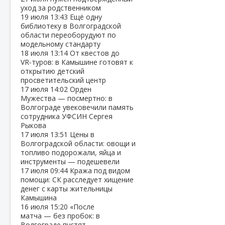
уход за родственником
19 июля
13:43
Ещё одну
библиотеку в Волгоградской
области переоборудуют по
модельному стандарту
18 июля
13:14
От квестов до
VR‑туров: в Камышине готовят к
открытию детский
просветительский центр
17 июля
14:02
Орден
Мужества — посмертно: в
Волгограде увековечили память
сотрудника УФСИН Сергея
Рыкова
17 июля
13:51
Цены в
Волгоградской области: овощи и
топливо подорожали, яйца и
инструменты — подешевели
17 июля
09:44
Кража под видом
помощи: СК расследует хищение
денег с карты жительницы
Камышина
16 июля
15:20
«После
матча — без пробок: в
Волгограде пустят