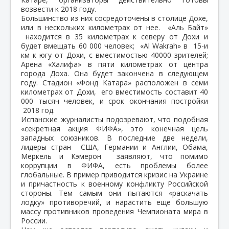
возвести к 2018 году.
Большинство из них сосредоточены в столице Дохе,
или в нескольких километрах от нее. «Аль Байт»
находится в 35 километрах к северу от Дохи и
будет вмещать 60 000 человек; «Al Wakrah» в 15-и
км к югу от Дохи, с вместимостью 40000 зрителей;
Арена «Халифа» в пяти километрах от центра
города Доха. Она будет закончена в следующем
году. Стадион «Фонд Катара» расположен в семи
километрах от Дохи, его вместимость составит 40
000 тысяч человек, и срок окончания постройки
2018 год.
Испанские журналисты подозревают, что подобная
«секретная акция ФИФА», это конечная цель
западных союзников. В последние две недели,
лидеры стран США, Германии и Англии, Обама,
Меркель и Кэмерон заявляют, что помимо
коррупции в ФИФА, есть проблемы более
глобальные. В пример приводится кризис на Украине
и причастность к военному конфликту Российской
стороны. Тем самым они пытаются «раскачать
лодку» противоречий, и нарастить еще большую
массу противников проведения Чемпионата мира в
России.