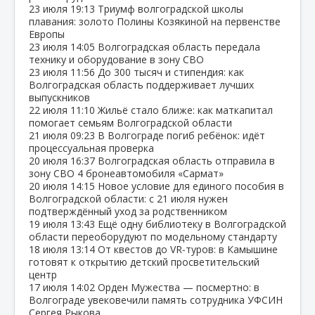
23 июля
19:13
Триумф волгоградской школы
плавания: золото Полины Козякиной на первенстве
Европы
23 июля
14:05
Волгоградская область передала
технику и оборудование в зону СВО
23 июля
11:56
До 300 тысяч и стипендия: как
Волгоградская область поддерживает лучших
выпускников
22 июля
11:10
Жильё стало ближе: как маткапитал
помогает семьям Волгоградской области
21 июля
09:23
В Волгограде погиб ребёнок: идёт
процессуальная проверка
20 июля
16:37
Волгоградская область отправила в
зону СВО 4 бронеавтомобиля «Сармат»
20 июля
14:15
Новое условие для единого пособия в
Волгоградской области: с 21 июля нужен
подтверждённый уход за родственником
19 июля
13:43
Ещё одну библиотеку в Волгоградской
области переоборудуют по модельному стандарту
18 июля
13:14
От квестов до VR‑туров: в Камышине
готовят к открытию детский просветительский
центр
17 июля
14:02
Орден Мужества — посмертно: в
Волгограде увековечили память сотрудника УФСИН
Сергея Рыкова