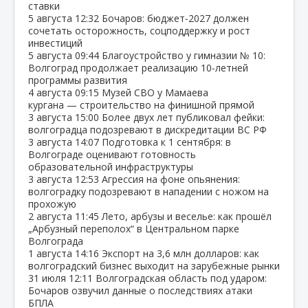
ставки
5 августа
12:32
Бочаров: бюджет‑2027 должен
сочетать осторожность, соцподдержку и рост
инвестиций
5 августа
09:44
Благоустройство у гимназии № 10:
Волгоград продолжает реализацию 10‑летней
программы развития
4 августа
09:15
Музей СВО у Мамаева
кургана — строительство на финишной прямой
3 августа
15:00
Более двух лет публиковал фейки:
волгоградца подозревают в дискредитации ВС РФ
3 августа
14:07
Подготовка к 1 сентября: в
Волгограде оценивают готовность
образовательной инфраструктуры
3 августа
12:53
Агрессия на фоне опьянения:
волгоградку подозревают в нападении с ножом на
прохожую
2 августа
11:45
Лето, арбузы и веселье: как прошёл
„Арбузный переполох“ в Центральном парке
Волгограда
1 августа
14:16
Экспорт на 3,6 млн долларов: как
волгоградский бизнес выходит на зарубежные рынки
31 июля
12:11
Волгоградская область под ударом:
Бочаров озвучил данные о последствиях атаки
БПЛА