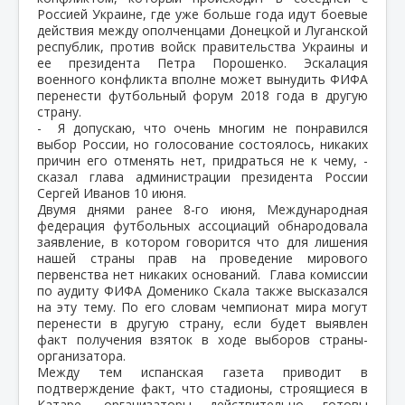
Россией Украине, где уже больше года идут боевые
действия между ополченцами Донецкой и Луганской
республик, против войск правительства Украины и
ее президента Петра Порошенко. Эскалация
военного конфликта вполне может вынудить ФИФА
перенести футбольный форум 2018 года в другую
страну.
- Я допускаю, что очень многим не понравился
выбор России, но голосование состоялось, никаких
причин его отменять нет, придраться не к чему, -
сказал глава администрации президента России
Сергей Иванов 10 июня.
Двумя днями ранее 8-го июня, Международная
федерация футбольных ассоциаций обнародовала
заявление, в котором говорится что для лишения
нашей страны прав на проведение мирового
первенства нет никаких оснований. Глава комиссии
по аудиту ФИФА Доменико Скала также высказался
на эту тему. По его словам чемпионат мира могут
перенести в другую страну, если будет выявлен
факт получения взяток в ходе выборов страны-
организатора.
Между тем испанская газета приводит в
подтверждение факт, что стадионы, строящиеся в
Катаре, организаторы действительно готовы