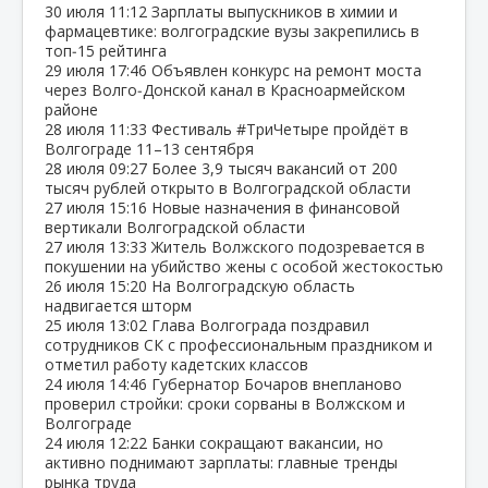
30 июля
11:12
Зарплаты выпускников в химии и
фармацевтике: волгоградские вузы закрепились в
топ‑15 рейтинга
29 июля
17:46
Объявлен конкурс на ремонт моста
через Волго‑Донской канал в Красноармейском
районе
28 июля
11:33
Фестиваль #ТриЧетыре пройдёт в
Волгограде 11–13 сентября
28 июля
09:27
Более 3,9 тысяч вакансий от 200
тысяч рублей открыто в Волгоградской области
27 июля
15:16
Новые назначения в финансовой
вертикали Волгоградской области
27 июля
13:33
Житель Волжского подозревается в
покушении на убийство жены с особой жестокостью
26 июля
15:20
На Волгоградскую область
надвигается шторм
25 июля
13:02
Глава Волгограда поздравил
сотрудников СК с профессиональным праздником и
отметил работу кадетских классов
24 июля
14:46
Губернатор Бочаров внепланово
проверил стройки: сроки сорваны в Волжском и
Волгограде
24 июля
12:22
Банки сокращают вакансии, но
активно поднимают зарплаты: главные тренды
рынка труда