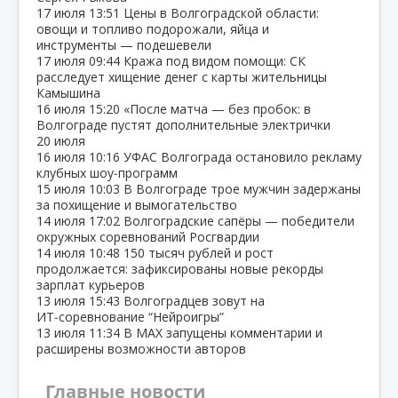
17 июля
13:51
Цены в Волгоградской области:
овощи и топливо подорожали, яйца и
инструменты — подешевели
17 июля
09:44
Кража под видом помощи: СК
расследует хищение денег с карты жительницы
Камышина
16 июля
15:20
«После матча — без пробок: в
Волгограде пустят дополнительные электрички
20 июля
16 июля
10:16
УФАС Волгограда остановило рекламу
клубных шоу‑программ
15 июля
10:03
В Волгограде трое мужчин задержаны
за похищение и вымогательство
14 июля
17:02
Волгоградские сапёры — победители
окружных соревнований Росгвардии
14 июля
10:48
150 тысяч рублей и рост
продолжается: зафиксированы новые рекорды
зарплат курьеров
13 июля
15:43
Волгоградцев зовут на
ИТ‑соревнование “Нейроигры”
13 июля
11:34
В МАХ запущены комментарии и
расширены возможности авторов
Главные новости