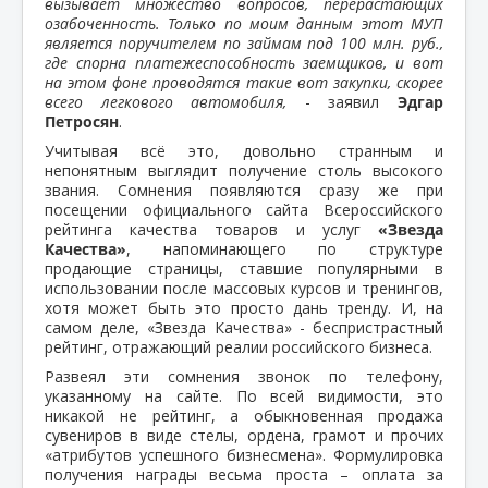
вызывает множество вопросов, перерастающих
озабоченность. Только по моим данным этот МУП
является поручителем по займам под 100 млн. руб.,
где спорна платежеспособность заемщиков, и вот
на этом фоне проводятся такие вот закупки, скорее
всего легкового автомобиля,
- заявил
Эдгар
Петросян
.
Учитывая всё это, довольно странным и
непонятным выглядит получение столь высокого
звания. Сомнения появляются сразу же при
посещении официального сайта Всероссийского
рейтинга качества товаров и услуг
«Звезда
Качества»
, напоминающего по структуре
продающие страницы, ставшие популярными в
использовании после массовых курсов и тренингов,
хотя может быть это просто дань тренду. И, на
самом деле, «Звезда Качества» - беспристрастный
рейтинг, отражающий реалии российского бизнеса.
Развеял эти сомнения звонок по телефону,
указанному на сайте. По всей видимости, это
никакой не рейтинг, а обыкновенная продажа
сувениров в виде стелы, ордена, грамот и прочих
«атрибутов успешного бизнесмена». Формулировка
получения награды весьма проста – оплата за