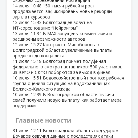
окружных соревнований Росгвардии
14 июля
10:48
150 тысяч рублей и рост
продолжается: зафиксированы новые рекорды
зарплат курьеров
13 июля
15:43
Волгоградцев зовут на
ИТ‑соревнование “Нейроигры”
13 июля
11:34
В МАХ запущены комментарии и
расширены возможности авторов
12 июля
15:27
Контракт с Минобороны в
Волгоградской области: увеличенные выплаты
продлены до конца лета
11 июля
15:18
Волгоград примет полуфинал
федерального смотра наставников: 500 участников
из ЮФО и СКФО поборются за выход в финал
10 июля
15:51
Водохозяйственный прогноз: рабочая
группа оценила ситуацию на водохранилищах
Волжско‑Камского каскада
10 июля
12:39
В Волгоградской области тысячи
семей получили новую выплату: как работает мера
поддержки
Главные новости
31 июля
12:11
Волгоградская область под ударом:
Бочаров озвучил данные о последствиях атаки