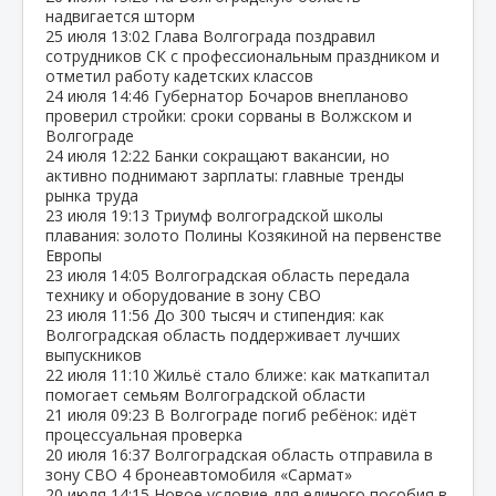
надвигается шторм
25 июля
13:02
Глава Волгограда поздравил
сотрудников СК с профессиональным праздником и
отметил работу кадетских классов
24 июля
14:46
Губернатор Бочаров внепланово
проверил стройки: сроки сорваны в Волжском и
Волгограде
24 июля
12:22
Банки сокращают вакансии, но
активно поднимают зарплаты: главные тренды
рынка труда
23 июля
19:13
Триумф волгоградской школы
плавания: золото Полины Козякиной на первенстве
Европы
23 июля
14:05
Волгоградская область передала
технику и оборудование в зону СВО
23 июля
11:56
До 300 тысяч и стипендия: как
Волгоградская область поддерживает лучших
выпускников
22 июля
11:10
Жильё стало ближе: как маткапитал
помогает семьям Волгоградской области
21 июля
09:23
В Волгограде погиб ребёнок: идёт
процессуальная проверка
20 июля
16:37
Волгоградская область отправила в
зону СВО 4 бронеавтомобиля «Сармат»
20 июля
14:15
Новое условие для единого пособия в