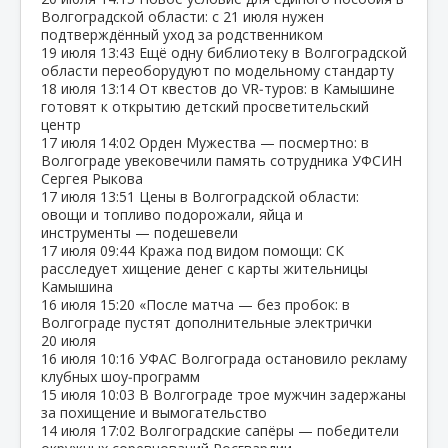
Волгоградской области: с 21 июля нужен
подтверждённый уход за родственником
19 июля
13:43
Ещё одну библиотеку в Волгоградской
области переоборудуют по модельному стандарту
18 июля
13:14
От квестов до VR‑туров: в Камышине
готовят к открытию детский просветительский
центр
17 июля
14:02
Орден Мужества — посмертно: в
Волгограде увековечили память сотрудника УФСИН
Сергея Рыкова
17 июля
13:51
Цены в Волгоградской области:
овощи и топливо подорожали, яйца и
инструменты — подешевели
17 июля
09:44
Кража под видом помощи: СК
расследует хищение денег с карты жительницы
Камышина
16 июля
15:20
«После матча — без пробок: в
Волгограде пустят дополнительные электрички
20 июля
16 июля
10:16
УФАС Волгограда остановило рекламу
клубных шоу‑программ
15 июля
10:03
В Волгограде трое мужчин задержаны
за похищение и вымогательство
14 июля
17:02
Волгоградские сапёры — победители