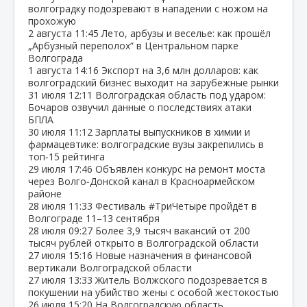
волгоградку подозревают в нападении с ножом на
прохожую
2 августа
11:45
Лето, арбузы и веселье: как прошёл
„Арбузный переполох“ в Центральном парке
Волгограда
1 августа
14:16
Экспорт на 3,6 млн долларов: как
волгоградский бизнес выходит на зарубежные рынки
31 июля
12:11
Волгоградская область под ударом:
Бочаров озвучил данные о последствиях атаки
БПЛА
30 июля
11:12
Зарплаты выпускников в химии и
фармацевтике: волгоградские вузы закрепились в
топ‑15 рейтинга
29 июля
17:46
Объявлен конкурс на ремонт моста
через Волго‑Донской канал в Красноармейском
районе
28 июля
11:33
Фестиваль #ТриЧетыре пройдёт в
Волгограде 11–13 сентября
28 июля
09:27
Более 3,9 тысяч вакансий от 200
тысяч рублей открыто в Волгоградской области
27 июля
15:16
Новые назначения в финансовой
вертикали Волгоградской области
27 июля
13:33
Житель Волжского подозревается в
покушении на убийство жены с особой жестокостью
26 июля
15:20
На Волгоградскую область