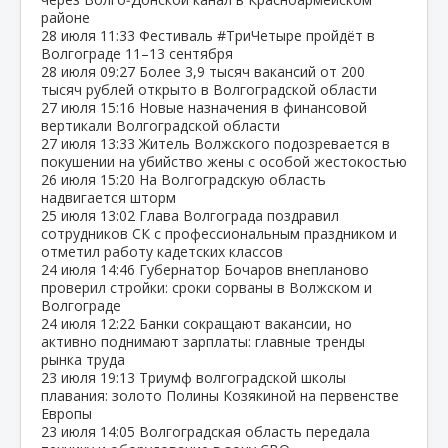
районе
28 июля
11:33
Фестиваль #ТриЧетыре пройдёт в
Волгограде 11–13 сентября
28 июля
09:27
Более 3,9 тысяч вакансий от 200
тысяч рублей открыто в Волгоградской области
27 июля
15:16
Новые назначения в финансовой
вертикали Волгоградской области
27 июля
13:33
Житель Волжского подозревается в
покушении на убийство жены с особой жестокостью
26 июля
15:20
На Волгоградскую область
надвигается шторм
25 июля
13:02
Глава Волгограда поздравил
сотрудников СК с профессиональным праздником и
отметил работу кадетских классов
24 июля
14:46
Губернатор Бочаров внепланово
проверил стройки: сроки сорваны в Волжском и
Волгограде
24 июля
12:22
Банки сокращают вакансии, но
активно поднимают зарплаты: главные тренды
рынка труда
23 июля
19:13
Триумф волгоградской школы
плавания: золото Полины Козякиной на первенстве
Европы
23 июля
14:05
Волгоградская область передала