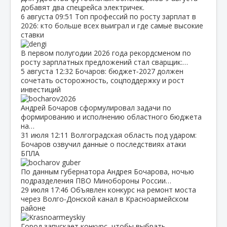
добавят два спецрейса электричек.
6 августа
09:51
Топ профессий по росту зарплат в
2026: кто больше всех выиграл и где самые высокие
ставки
В первом полугодии 2026 года рекордсменом по
росту зарплатных предложений стал сварщик:…
5 августа
12:32
Бочаров: бюджет‑2027 должен
сочетать осторожность, соцподдержку и рост
инвестиций
Андрей Бочаров сформулировал задачи по
формированию и исполнению областного бюджета
на…
31 июля
12:11
Волгоградская область под ударом:
Бочаров озвучил данные о последствиях атаки
БПЛА
По данным губернатора Андрея Бочарова, ночью
подразделения ПВО Минобороны России…
29 июля
17:46
Объявлен конкурс на ремонт моста
через Волго‑Донской канал в Красноармейском
районе
Город запускает конкурс, чтобы выбрать