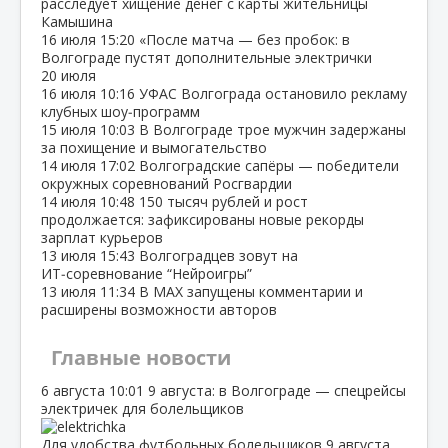
расследует хищение денег с карты жительницы
Камышина
16 июля
15:20
«После матча — без пробок: в
Волгограде пустят дополнительные электрички
20 июля
16 июля
10:16
УФАС Волгограда остановило рекламу
клубных шоу‑программ
15 июля
10:03
В Волгограде трое мужчин задержаны
за похищение и вымогательство
14 июля
17:02
Волгоградские сапёры — победители
окружных соревнований Росгвардии
14 июля
10:48
150 тысяч рублей и рост
продолжается: зафиксированы новые рекорды
зарплат курьеров
13 июля
15:43
Волгоградцев зовут на
ИТ‑соревнование “Нейроигры”
13 июля
11:34
В МАХ запущены комментарии и
расширены возможности авторов
Главные новости
6 августа
10:01
9 августа: в Волгограде — спецрейсы
электричек для болельщиков
Для удобства футбольных болельщиков 9 августа