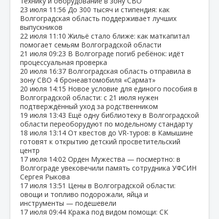
технику и оборудование в зону СВО
23 июля
11:56
До 300 тысяч и стипендия: как
Волгоградская область поддерживает лучших
выпускников
22 июля
11:10
Жильё стало ближе: как маткапитал
помогает семьям Волгоградской области
21 июля
09:23
В Волгограде погиб ребёнок: идёт
процессуальная проверка
20 июля
16:37
Волгоградская область отправила в
зону СВО 4 бронеавтомобиля «Сармат»
20 июля
14:15
Новое условие для единого пособия в
Волгоградской области: с 21 июля нужен
подтверждённый уход за родственником
19 июля
13:43
Ещё одну библиотеку в Волгоградской
области переоборудуют по модельному стандарту
18 июля
13:14
От квестов до VR‑туров: в Камышине
готовят к открытию детский просветительский
центр
17 июля
14:02
Орден Мужества — посмертно: в
Волгограде увековечили память сотрудника УФСИН
Сергея Рыкова
17 июля
13:51
Цены в Волгоградской области:
овощи и топливо подорожали, яйца и
инструменты — подешевели
17 июля
09:44
Кража под видом помощи: СК