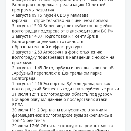
Волгоград продолжает реализацию 10‑летней
программы развития
4 августа
09:15
Музей СВО у Мамаева
кургана — строительство на финишной прямой
3 августа
15:00
Более двух лет публиковал фейки:
волгоградца подозревают в дискредитации ВС РФ
3 августа
14:07
Подготовка к 1 сентября: в
Волгограде оценивают готовность
образовательной инфраструктуры
3 августа
12:53
Агрессия на фоне опьянения:
волгоградку подозревают в нападении с ножом на
прохожую
2 августа
11:45
Лето, арбузы и веселье: как прошёл
„Арбузный переполох“ в Центральном парке
Волгограда
1 августа
14:16
Экспорт на 3,6 млн долларов: как
волгоградский бизнес выходит на зарубежные рынки
31 июля
12:11
Волгоградская область под ударом:
Бочаров озвучил данные о последствиях атаки
БПЛА
30 июля
11:12
Зарплаты выпускников в химии и
фармацевтике: волгоградские вузы закрепились в
топ‑15 рейтинга
29 июля
17:46
Объявлен конкурс на ремонт моста
через Волго‑Донской канал в Красноармейском