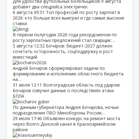
Для удобства футбольных болельщиков 9 августа
добавят два спецрейса электричек.
6 августа
09:51
Топ профессий по росту зарплат в
2026: кто больше всех выиграл и где самые высокие
ставки
В первом полугодии 2026 года рекордсменом по
росту зарплатных предложений стал сварщик:…
5 августа
12:32
Бочаров: бюджет‑2027 должен
сочетать осторожность, соцподдержку и рост
инвестиций
Андрей Бочаров сформулировал задачи по
формированию и исполнению областного бюджета
на…
31 июля
12:11
Волгоградская область под ударом:
Бочаров озвучил данные о последствиях атаки
БПЛА
По данным губернатора Андрея Бочарова, ночью
подразделения ПВО Минобороны России…
29 июля
17:46
Объявлен конкурс на ремонт моста
через Волго‑Донской канал в Красноармейском
районе