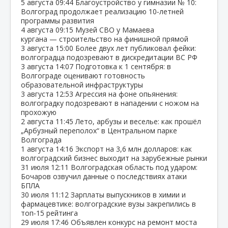
5 августа
09:44
Благоустройство у гимназии № 10:
Волгоград продолжает реализацию 10‑летней
программы развития
4 августа
09:15
Музей СВО у Мамаева
кургана — строительство на финишной прямой
3 августа
15:00
Более двух лет публиковал фейки:
волгоградца подозревают в дискредитации ВС РФ
3 августа
14:07
Подготовка к 1 сентября: в
Волгограде оценивают готовность
образовательной инфраструктуры
3 августа
12:53
Агрессия на фоне опьянения:
волгоградку подозревают в нападении с ножом на
прохожую
2 августа
11:45
Лето, арбузы и веселье: как прошёл
„Арбузный переполох“ в Центральном парке
Волгограда
1 августа
14:16
Экспорт на 3,6 млн долларов: как
волгоградский бизнес выходит на зарубежные рынки
31 июля
12:11
Волгоградская область под ударом:
Бочаров озвучил данные о последствиях атаки
БПЛА
30 июля
11:12
Зарплаты выпускников в химии и
фармацевтике: волгоградские вузы закрепились в
топ‑15 рейтинга
29 июля
17:46
Объявлен конкурс на ремонт моста