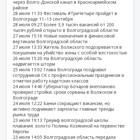
через Волго‑Донской канал в Красноармейском
районе
28 июля
11:33
Фестиваль #ТриЧетыре пройдёт в
Волгограде 11–13 сентября
28 июля
09:27
Более 3,9 тысяч вакансий от 200
тысяч рублей открыто в Волгоградской области
27 июля
15:16
Новые назначения в финансовой
вертикали Волгоградской области
27 июля
13:33
Житель Волжского подозревается в
покушении на убийство жены с особой жестокостью
26 июля
15:20
На Волгоградскую область
надвигается шторм
25 июля
13:02
Глава Волгограда поздравил
сотрудников СК с профессиональным праздником и
отметил работу кадетских классов
24 июля
14:46
Губернатор Бочаров внепланово
проверил стройки: сроки сорваны в Волжском и
Волгограде
24 июля
12:22
Банки сокращают вакансии, но
активно поднимают зарплаты: главные тренды
рынка труда
23 июля
19:13
Триумф волгоградской школы
плавания: золото Полины Козякиной на первенстве
Европы
23 июля
14:05
Волгоградская область передала