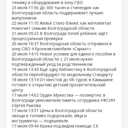
технику и оборудование в зону СВО
23 июля
11:56
До 300 тысяч и стипендия: как
Волгоградская область поддерживает лучших
выпускников
22 июля
11:10
Жильё стало ближе: как маткапитал
помогает семьям Волгоградской области
21 июля
09:23
В Волгограде погиб ребёнок: идёт
процессуальная проверка
20 июля
16:37
Волгоградская область отправила в
зону СВО 4 бронеавтомобиля «Сармат»
20 июля
14:15
Новое условие для единого пособия в
Волгоградской области: с 21 июля нужен
подтверждённый уход за родственником
19 июля
13:43
Ещё одну библиотеку в Волгоградской
области переоборудуют по модельному стандарту
18 июля
13:14
От квестов до VR‑туров: в Камышине
готовят к открытию детский просветительский
центр
17 июля
14:02
Орден Мужества — посмертно: в
Волгограде увековечили память сотрудника УФСИН
Сергея Рыкова
17 июля
13:51
Цены в Волгоградской области:
овощи и топливо подорожали, яйца и
инструменты — подешевели
17 июля
09:44
Кража под видом помощи: СК