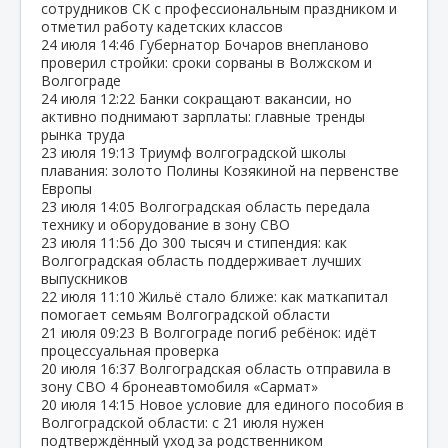
сотрудников СК с профессиональным праздником и
отметил работу кадетских классов
24 июля
14:46
Губернатор Бочаров внепланово
проверил стройки: сроки сорваны в Волжском и
Волгограде
24 июля
12:22
Банки сокращают вакансии, но
активно поднимают зарплаты: главные тренды
рынка труда
23 июля
19:13
Триумф волгоградской школы
плавания: золото Полины Козякиной на первенстве
Европы
23 июля
14:05
Волгоградская область передала
технику и оборудование в зону СВО
23 июля
11:56
До 300 тысяч и стипендия: как
Волгоградская область поддерживает лучших
выпускников
22 июля
11:10
Жильё стало ближе: как маткапитал
помогает семьям Волгоградской области
21 июля
09:23
В Волгограде погиб ребёнок: идёт
процессуальная проверка
20 июля
16:37
Волгоградская область отправила в
зону СВО 4 бронеавтомобиля «Сармат»
20 июля
14:15
Новое условие для единого пособия в
Волгоградской области: с 21 июля нужен
подтверждённый уход за родственником