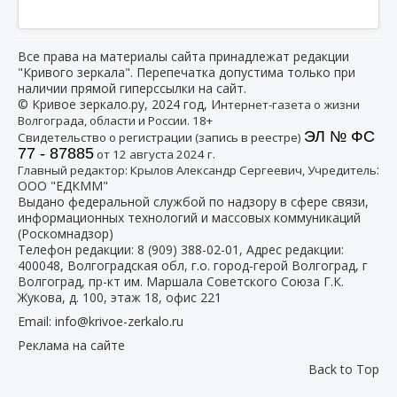
Все права на материалы сайта принадлежат редакции
"Кривого зеркала". Перепечатка допустима только при
наличии прямой гиперссылки на сайт.
© Кривое зеркало.ру, 2024 год, И
нтернет-газета о жизни
Волгограда, области и России. 18+
ЭЛ № ФС
Свидетельство о регистрации (запись в реестре)
77 - 87885
от 12 августа 2024 г.
:
Главный редактор: Крылов Александр Сергеевич, Учредитель
ООО "ЕДКММ"
Выдано федеральной службой по надзору в сфере связи,
информационных технологий и массовых коммуникаций
(Роскомнадзор)
Телефон редакции:
8 (909) 388-02-01
, Адрес редакции:
400048, Волгоградская обл, г.о. город-герой Волгоград, г
Волгоград, пр-кт им. Маршала Советского Союза Г.К.
Жукова, д. 100, этаж 18, офис 221
Email:
info@krivoe-zerkalo.ru
Реклама на сайте
Back to Top