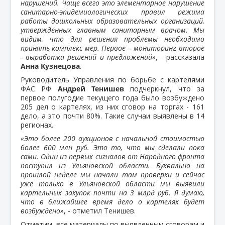
нарушений. Чаще всего это элементарное нарушение
санитарно-эпидемиологических правил режима
работы дошкольных образовательных организаций,
утверждённых главным санитарным врачом. Мы
видим, что для решения проблемы необходимо
принять комплекс мер. Первое – мониторинг, второе
- выработка решений и предложений»
, - рассказала
Анна Кузнецова
.
Руководитель Управления по борьбе с картелями
ФАС РФ
Андрей Тенишев
подчеркнул, что за
первое полугодие текущего года было возбуждено
205 дел о картелях, из них сговор на торгах - 161
дело, а это почти 80%. Такие случаи выявлены в 14
регионах.
«Это более 200 аукционов с начальной стоимостью
более 600 млн руб. Это то, что мы сделали пока
сами. Один из первых сигналов от Народного фронта
поступил из Ульяновской области. Буквально на
прошлой неделе мы начали там проверки и сейчас
уже только в Ульяновской области мы выявили
картельных закупок почти на 3 млрд руб. Я думаю,
что в ближайшее время дело о картелях будет
возбуждено»
, - отметил Тенишев.
Отметим, все материалы по выявленным сговорам и