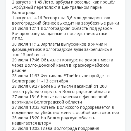
2 августа
11:45
Лето, арбузы и веселье: как прошёл
„Арбузный переполох“ в Центральном парке
Волгограда
1 августа
14:16
Экспорт на 3,6 млн долларов: как
волгоградский бизнес выходит на зарубежные рынки
31 июля
12:11
Волгоградская область под ударом:
Бочаров озвучил данные о последствиях атаки
БПЛА
30 июля
11:12
Зарплаты выпускников в химии и
фармацевтике: волгоградские вузы закрепились в
топ‑15 рейтинга
29 июля
17:46
Объявлен конкурс на ремонт моста
через Волго‑Донской канал в Красноармейском
районе
28 июля
11:33
Фестиваль #ТриЧетыре пройдёт в
Волгограде 11–13 сентября
28 июля
09:27
Более 3,9 тысяч вакансий от 200
тысяч рублей открыто в Волгоградской области
27 июля
15:16
Новые назначения в финансовой
вертикали Волгоградской области
27 июля
13:33
Житель Волжского подозревается в
покушении на убийство жены с особой жестокостью
26 июля
15:20
На Волгоградскую область
надвигается шторм
25 июля
13:02
Глава Волгограда поздравил