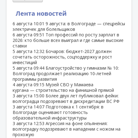
Лента новостей
6 августа
10:01
9 августа: в Волгограде — спецрейсы
электричек для болельщиков
6 августа
09:51
Топ профессий по росту зарплат в
2026: кто больше всех выиграл и где самые высокие
ставки
5 августа
12:32
Бочаров: бюджет‑2027 должен
сочетать осторожность, соцподдержку и рост
инвестиций
5 августа
09:44
Благоустройство у гимназии № 10:
Волгоград продолжает реализацию 10‑летней
программы развития
4 августа
09:15
Музей СВО у Мамаева
кургана — строительство на финишной прямой
3 августа
15:00
Более двух лет публиковал фейки:
волгоградца подозревают в дискредитации ВС РФ
3 августа
14:07
Подготовка к 1 сентября: в
Волгограде оценивают готовность
образовательной инфраструктуры
3 августа
12:53
Агрессия на фоне опьянения:
волгоградку подозревают в нападении с ножом на
прохожую