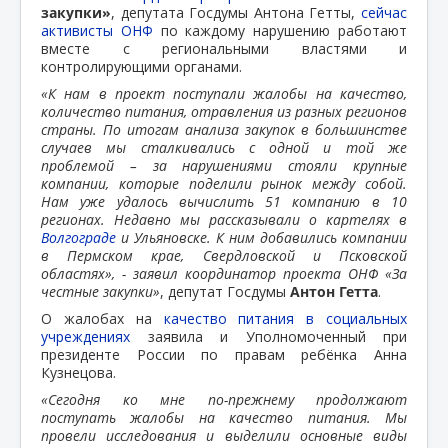
закупки»
, депутата Госдумы Антона Гетты,
сейчас
активисты ОНФ
по каждому нарушению работают
вместе с региональными властями и
контролирующими органами.
«К нам в проект поступали жалобы на качество,
количество питания, отравления из разных регионов
страны. По итогам анализа закупок в большинстве
случаев мы сталкивались с одной и той же
проблемой – за нарушениями стояли крупные
компании, которые поделили рынок между собой.
Нам уже удалось вычислить 51 компанию в 10
регионах. Недавно мы рассказывали о картелях в
Волгограде
и Ульяновске. К ним добавились компании
в Пермском крае, Свердловской и Псковской
областях», - заявил координатор проекта ОНФ «За
честные закупки»
, депутат Госдумы
Антон Гетта
.
О жалобах на
качество питания в социальных
учреждениях
заявила и Уполномоченный при
президенте России по правам ребёнка Анна
Кузнецова.
«Сегодня ко мне по-прежнему продолжают
поступать жалобы на качество питания. Мы
провели исследования и выделили основные виды