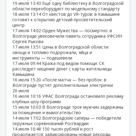
19 июля
13:43
Ещё одну библиотеку в Волгоградской
области переоборудуют по модельному стандарту
18 июля
13:14
От квестов до VR‑туров: в Камышине
готовят к открытию детский просветительский
центр
17 июля
14:02
Орден Мужества — посмертно: в
Волгограде увековечили память сотрудника УФСИН
Сергея Рыкова
17 июля
13:51
Цены в Волгоградской области:
овощи и топливо подорожали, яйца и
инструменты — подешевели
17 июля
09:44
Кража под видом помощи: СК
расследует хищение денег с карты жительницы
Камышина
16 июля
15:20
«После матча — без пробок: в
Волгограде пустят дополнительные электрички
20 июля
16 июля
10:16
УФАС Волгограда остановило рекламу
клубных шоу‑программ
15 июля
10:03
В Волгограде трое мужчин задержаны
за похищение и вымогательство
14 июля
17:02
Волгоградские сапёры — победители
окружных соревнований Росгвардии
14 июля
10:48
150 тысяч рублей и рост
продолжается: зафиксированы новые рекорды