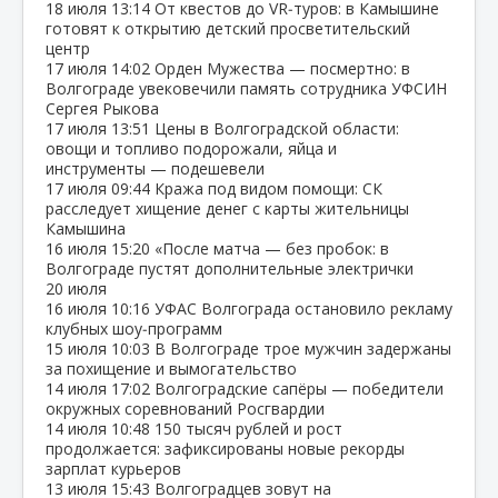
18 июля
13:14
От квестов до VR‑туров: в Камышине
готовят к открытию детский просветительский
центр
17 июля
14:02
Орден Мужества — посмертно: в
Волгограде увековечили память сотрудника УФСИН
Сергея Рыкова
17 июля
13:51
Цены в Волгоградской области:
овощи и топливо подорожали, яйца и
инструменты — подешевели
17 июля
09:44
Кража под видом помощи: СК
расследует хищение денег с карты жительницы
Камышина
16 июля
15:20
«После матча — без пробок: в
Волгограде пустят дополнительные электрички
20 июля
16 июля
10:16
УФАС Волгограда остановило рекламу
клубных шоу‑программ
15 июля
10:03
В Волгограде трое мужчин задержаны
за похищение и вымогательство
14 июля
17:02
Волгоградские сапёры — победители
окружных соревнований Росгвардии
14 июля
10:48
150 тысяч рублей и рост
продолжается: зафиксированы новые рекорды
зарплат курьеров
13 июля
15:43
Волгоградцев зовут на