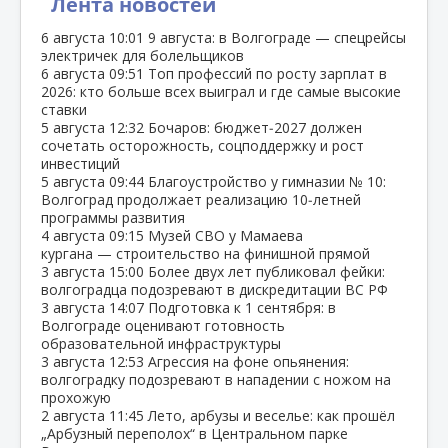
Лента новостей
6 августа
10:01
9 августа: в Волгограде — спецрейсы
электричек для болельщиков
6 августа
09:51
Топ профессий по росту зарплат в
2026: кто больше всех выиграл и где самые высокие
ставки
5 августа
12:32
Бочаров: бюджет‑2027 должен
сочетать осторожность, соцподдержку и рост
инвестиций
5 августа
09:44
Благоустройство у гимназии № 10:
Волгоград продолжает реализацию 10‑летней
программы развития
4 августа
09:15
Музей СВО у Мамаева
кургана — строительство на финишной прямой
3 августа
15:00
Более двух лет публиковал фейки:
волгоградца подозревают в дискредитации ВС РФ
3 августа
14:07
Подготовка к 1 сентября: в
Волгограде оценивают готовность
образовательной инфраструктуры
3 августа
12:53
Агрессия на фоне опьянения:
волгоградку подозревают в нападении с ножом на
прохожую
2 августа
11:45
Лето, арбузы и веселье: как прошёл
„Арбузный переполох“ в Центральном парке