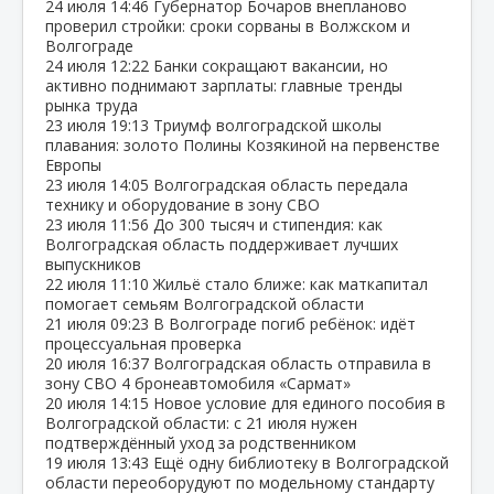
24 июля
14:46
Губернатор Бочаров внепланово
проверил стройки: сроки сорваны в Волжском и
Волгограде
24 июля
12:22
Банки сокращают вакансии, но
активно поднимают зарплаты: главные тренды
рынка труда
23 июля
19:13
Триумф волгоградской школы
плавания: золото Полины Козякиной на первенстве
Европы
23 июля
14:05
Волгоградская область передала
технику и оборудование в зону СВО
23 июля
11:56
До 300 тысяч и стипендия: как
Волгоградская область поддерживает лучших
выпускников
22 июля
11:10
Жильё стало ближе: как маткапитал
помогает семьям Волгоградской области
21 июля
09:23
В Волгограде погиб ребёнок: идёт
процессуальная проверка
20 июля
16:37
Волгоградская область отправила в
зону СВО 4 бронеавтомобиля «Сармат»
20 июля
14:15
Новое условие для единого пособия в
Волгоградской области: с 21 июля нужен
подтверждённый уход за родственником
19 июля
13:43
Ещё одну библиотеку в Волгоградской
области переоборудуют по модельному стандарту