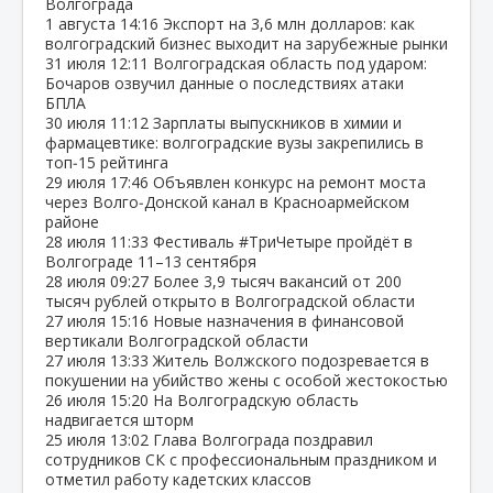
Волгограда
1 августа
14:16
Экспорт на 3,6 млн долларов: как
волгоградский бизнес выходит на зарубежные рынки
31 июля
12:11
Волгоградская область под ударом:
Бочаров озвучил данные о последствиях атаки
БПЛА
30 июля
11:12
Зарплаты выпускников в химии и
фармацевтике: волгоградские вузы закрепились в
топ‑15 рейтинга
29 июля
17:46
Объявлен конкурс на ремонт моста
через Волго‑Донской канал в Красноармейском
районе
28 июля
11:33
Фестиваль #ТриЧетыре пройдёт в
Волгограде 11–13 сентября
28 июля
09:27
Более 3,9 тысяч вакансий от 200
тысяч рублей открыто в Волгоградской области
27 июля
15:16
Новые назначения в финансовой
вертикали Волгоградской области
27 июля
13:33
Житель Волжского подозревается в
покушении на убийство жены с особой жестокостью
26 июля
15:20
На Волгоградскую область
надвигается шторм
25 июля
13:02
Глава Волгограда поздравил
сотрудников СК с профессиональным праздником и
отметил работу кадетских классов