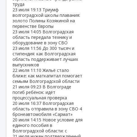
труда
23 июля
19:13
Триумф
волгоградской школы плавания:
золото Полины Козякиной на
первенстве Европы
23 июля
14:05
Волгоградская
область передала технику и
оборудование в зону СВО
23 июля
11:56
До 300 тысяч и
стипендия: как Волгоградская
область поддерживает лучших
выпускников
22 июля
11:10
Жильё стало
ближе: как маткапитал помогает
семьям Волгоградской области
21 июля
09:23
В Волгограде
погиб ребёнок: идёт
процессуальная проверка
20 июля
16:37
Волгоградская
область отправила в зону СВО 4
бронеавтомобиля «Сармат»
20 июля
14:15
Новое условие для
единого пособия в
Волгоградской области: с
21 июля нужен подтверждённый