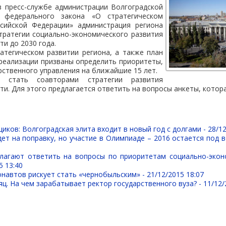
в пресс-службе администрации Волгоградской
 федерального закона «О стратегическом
сийской Федерации» администрация региона
тратегии социально-экономического развития
ти до 2030 года.
атегическом развитии региона, а также план
реализации призваны определить приоритеты,
арственного управления на ближайшие 15 лет.
т стать соавторами стратегии развития
ти. Для этого предлагается ответить на вопросы анкеты, кото
иков: Волгоградская элита входит в новый год с долгами -
28/12
ет на поправку, но участие в Олимпиаде – 2016 остается под 
лагают ответить на вопросы по приоритетам социально-экон
5 13:40
навтов рискует стать «чернобыльским» -
21/12/2015 18:07
ц. На чем зарабатывает ректор государственного вуза? -
11/12/