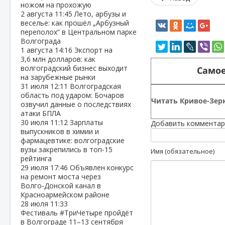
ножом на прохожую
2 августа
11:45
Лето, арбузы и
веселье: как прошёл „Арбузный
переполох“ в Центральном парке
Волгограда
1 августа
14:16
Экспорт на
3,6 млн долларов: как
волгоградский бизнес выходит
Самое
на зарубежные рынки
31 июля
12:11
Волгоградская
область под ударом: Бочаров
Читать Кривое-Зерк
озвучил данные о последствиях
атаки БПЛА
30 июля
11:12
Зарплаты
Добавить комментар
выпускников в химии и
фармацевтике: волгоградские
вузы закрепились в топ‑15
Имя (обязательное)
рейтинга
29 июля
17:46
Объявлен конкурс
на ремонт моста через
Волго‑Донской канал в
Красноармейском районе
28 июля
11:33
Фестиваль #ТриЧетыре пройдёт
в Волгограде 11–13 сентября