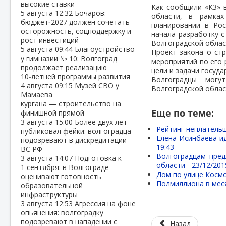
высокие ставки
Как сообщили «КЗ» 
5 августа
12:32
Бочаров:
области, в рамках
бюджет‑2027 должен сочетать
планировании в Рос
осторожность, соцподдержку и
начала разработку с
рост инвестиций
Волгоградской облас
5 августа
09:44
Благоустройство
Проект закона о стр
у гимназии № 10: Волгоград
мероприятий по его 
продолжает реализацию
цели и задачи госуд
10‑летней программы развития
Волгоградцы могу
4 августа
09:15
Музей СВО у
Волгоградской облас
Мамаева
кургана — строительство на
Еще по теме:
финишной прямой
3 августа
15:00
Более двух лет
Рейтинг неплательщ
публиковал фейки: волгоградца
Елена Исинбаева ид
подозревают в дискредитации
19:43
ВС РФ
Волгоградцам пред
3 августа
14:07
Подготовка к
области -
23/12/201
1 сентября: в Волгограде
Дом по улице Космо
оценивают готовность
Полмиллиона в меся
образовательной
инфраструктуры
3 августа
12:53
Агрессия на фоне
опьянения: волгоградку
подозревают в нападении с
Назад