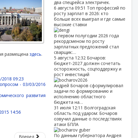
два спецрейса электричек.
6 августа
09:51
Топ профессий по
росту зарплат в 2026: кто
больше всех выиграл и где самые
высокие ставки
В первом полугодии 2026 года
рекордсменом по росту
зарплатных предложений стал
сварщик:…
рая размещена
здесь
.
5 августа
12:32
Бочаров:
бюджет‑2027 должен сочетать
осторожность, соцподдержку и
рост инвестиций
/2018 09:23
вопросом -
03/03/2016
Андрей Бочаров сформулировал
задачи по формированию и
омического развития
исполнению областного
бюджета на…
31 июля
12:11
Волгоградская
2015 14:56
область под ударом: Бочаров
озвучил данные о последствиях
атаки БПЛА
По данным губернатора Андрея
Вперед