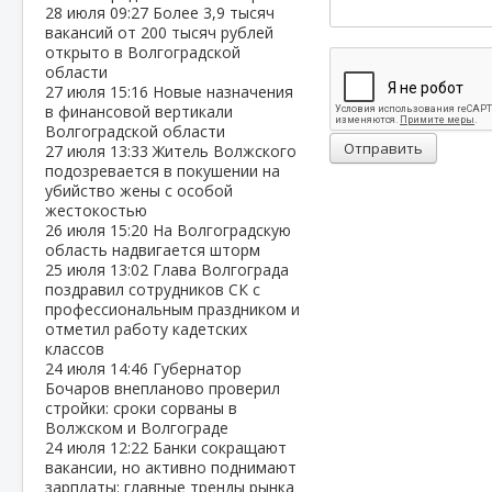
28 июля
09:27
Более 3,9 тысяч
вакансий от 200 тысяч рублей
открыто в Волгоградской
области
27 июля
15:16
Новые назначения
в финансовой вертикали
Волгоградской области
Отправить
27 июля
13:33
Житель Волжского
подозревается в покушении на
убийство жены с особой
жестокостью
26 июля
15:20
На Волгоградскую
область надвигается шторм
25 июля
13:02
Глава Волгограда
поздравил сотрудников СК с
профессиональным праздником и
отметил работу кадетских
классов
24 июля
14:46
Губернатор
Бочаров внепланово проверил
стройки: сроки сорваны в
Волжском и Волгограде
24 июля
12:22
Банки сокращают
вакансии, но активно поднимают
зарплаты: главные тренды рынка