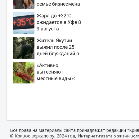
семье бизнесмена
Жара до +32°C
ожидается в Уфе 8–
9 августа
Житель Якутии
выжил после 25
дней блужданий в
тайге
«Активно
вытесняют
местные виды»:
биолог — о
распространении
испанских слизней
и эффективных
способах борьбы с
ними
Все права на материалы сайта принадлежат редакции "Крив
© Кривое зеркало.ру, 2024 год, И
нтернет-газета о жизни Волг