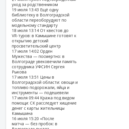
уход за родственником
19 июля
13:43
Ещё одну
библиотеку в Волгоградской
области переоборудуют по
модельному стандарту
18 июля
13:14
От квестов до
VR‑туров: в Камышине готовят к
открытию детский
просветительский центр
17 июля
14:02
Орден
Мужества — посмертно: в
Волгограде увековечили память
сотрудника УФСИН Сергея
Рыкова
17 июля
13:51
Цены в
Волгоградской области: овощи и
топливо подорожали, яйца и
инструменты — подешевели
17 июля
09:44
Кража под видом
помощи: СК расследует хищение
денег с карты жительницы
Камышина
16 июля
15:20
«После
матча — без пробок: в
Волгограде пустят