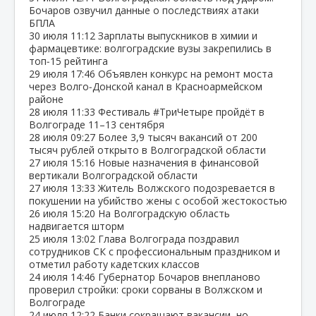
Бочаров озвучил данные о последствиях атаки
БПЛА
30 июля
11:12
Зарплаты выпускников в химии и
фармацевтике: волгоградские вузы закрепились в
топ‑15 рейтинга
29 июля
17:46
Объявлен конкурс на ремонт моста
через Волго‑Донской канал в Красноармейском
районе
28 июля
11:33
Фестиваль #ТриЧетыре пройдёт в
Волгограде 11–13 сентября
28 июля
09:27
Более 3,9 тысяч вакансий от 200
тысяч рублей открыто в Волгоградской области
27 июля
15:16
Новые назначения в финансовой
вертикали Волгоградской области
27 июля
13:33
Житель Волжского подозревается в
покушении на убийство жены с особой жестокостью
26 июля
15:20
На Волгоградскую область
надвигается шторм
25 июля
13:02
Глава Волгограда поздравил
сотрудников СК с профессиональным праздником и
отметил работу кадетских классов
24 июля
14:46
Губернатор Бочаров внепланово
проверил стройки: сроки сорваны в Волжском и
Волгограде
24 июля
12:22
Банки сокращают вакансии, но