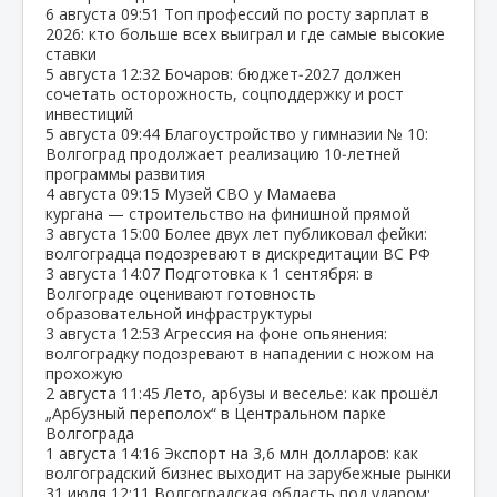
6 августа
09:51
Топ профессий по росту зарплат в
2026: кто больше всех выиграл и где самые высокие
ставки
5 августа
12:32
Бочаров: бюджет‑2027 должен
сочетать осторожность, соцподдержку и рост
инвестиций
5 августа
09:44
Благоустройство у гимназии № 10:
Волгоград продолжает реализацию 10‑летней
программы развития
4 августа
09:15
Музей СВО у Мамаева
кургана — строительство на финишной прямой
3 августа
15:00
Более двух лет публиковал фейки:
волгоградца подозревают в дискредитации ВС РФ
3 августа
14:07
Подготовка к 1 сентября: в
Волгограде оценивают готовность
образовательной инфраструктуры
3 августа
12:53
Агрессия на фоне опьянения:
волгоградку подозревают в нападении с ножом на
прохожую
2 августа
11:45
Лето, арбузы и веселье: как прошёл
„Арбузный переполох“ в Центральном парке
Волгограда
1 августа
14:16
Экспорт на 3,6 млн долларов: как
волгоградский бизнес выходит на зарубежные рынки
31 июля
12:11
Волгоградская область под ударом: