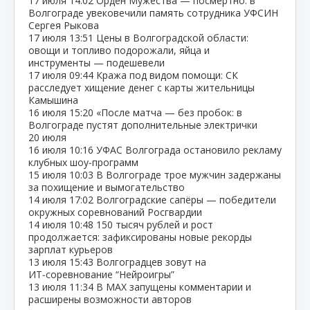
17 июля
14:02
Орден Мужества — посмертно: в
Волгограде увековечили память сотрудника УФСИН
Сергея Рыкова
17 июля
13:51
Цены в Волгоградской области:
овощи и топливо подорожали, яйца и
инструменты — подешевели
17 июля
09:44
Кража под видом помощи: СК
расследует хищение денег с карты жительницы
Камышина
16 июля
15:20
«После матча — без пробок: в
Волгограде пустят дополнительные электрички
20 июля
16 июля
10:16
УФАС Волгограда остановило рекламу
клубных шоу‑программ
15 июля
10:03
В Волгограде трое мужчин задержаны
за похищение и вымогательство
14 июля
17:02
Волгоградские сапёры — победители
окружных соревнований Росгвардии
14 июля
10:48
150 тысяч рублей и рост
продолжается: зафиксированы новые рекорды
зарплат курьеров
13 июля
15:43
Волгоградцев зовут на
ИТ‑соревнование “Нейроигры”
13 июля
11:34
В МАХ запущены комментарии и
расширены возможности авторов