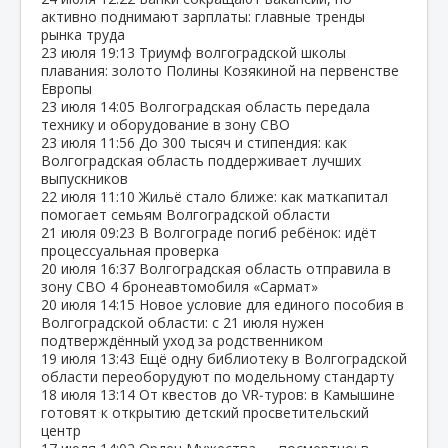
активно поднимают зарплаты: главные тренды
рынка труда
23 июля
19:13
Триумф волгоградской школы
плавания: золото Полины Козякиной на первенстве
Европы
23 июля
14:05
Волгоградская область передала
технику и оборудование в зону СВО
23 июля
11:56
До 300 тысяч и стипендия: как
Волгоградская область поддерживает лучших
выпускников
22 июля
11:10
Жильё стало ближе: как маткапитал
помогает семьям Волгоградской области
21 июля
09:23
В Волгограде погиб ребёнок: идёт
процессуальная проверка
20 июля
16:37
Волгоградская область отправила в
зону СВО 4 бронеавтомобиля «Сармат»
20 июля
14:15
Новое условие для единого пособия в
Волгоградской области: с 21 июля нужен
подтверждённый уход за родственником
19 июля
13:43
Ещё одну библиотеку в Волгоградской
области переоборудуют по модельному стандарту
18 июля
13:14
От квестов до VR‑туров: в Камышине
готовят к открытию детский просветительский
центр