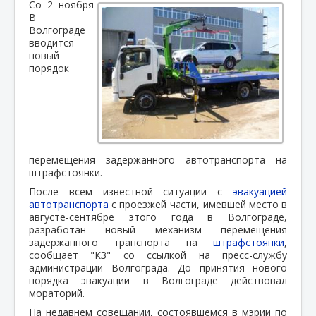
Со 2 ноября
В
Волгограде
вводится
новый
порядок
перемещения задержанного автотранспорта на
штрафстоянки.
После всем известной ситуации с
эвакуацией
автотранспорта
с проезжей части, имевшей место в
августе-сентябре этого года в Волгограде,
разработан новый механизм перемещения
задержанного транспорта на
штрафстоянки
,
сообщает "КЗ" со ссылкой на пресс-службу
администрации Волгограда. До принятия нового
порядка эвакуации в Волгограде действовал
мораторий.
На недавнем совещании, состоявшемся в мэрии по