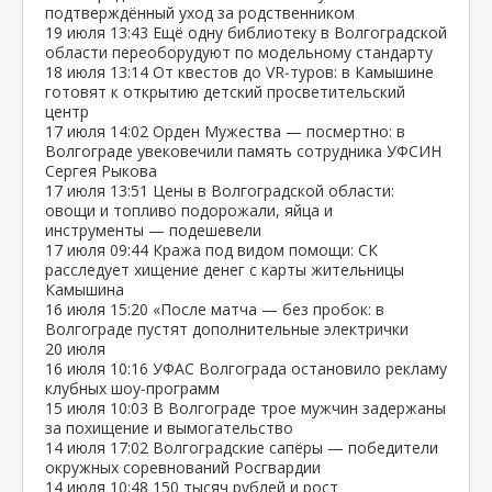
подтверждённый уход за родственником
19 июля
13:43
Ещё одну библиотеку в Волгоградской
области переоборудуют по модельному стандарту
18 июля
13:14
От квестов до VR‑туров: в Камышине
готовят к открытию детский просветительский
центр
17 июля
14:02
Орден Мужества — посмертно: в
Волгограде увековечили память сотрудника УФСИН
Сергея Рыкова
17 июля
13:51
Цены в Волгоградской области:
овощи и топливо подорожали, яйца и
инструменты — подешевели
17 июля
09:44
Кража под видом помощи: СК
расследует хищение денег с карты жительницы
Камышина
16 июля
15:20
«После матча — без пробок: в
Волгограде пустят дополнительные электрички
20 июля
16 июля
10:16
УФАС Волгограда остановило рекламу
клубных шоу‑программ
15 июля
10:03
В Волгограде трое мужчин задержаны
за похищение и вымогательство
14 июля
17:02
Волгоградские сапёры — победители
окружных соревнований Росгвардии
14 июля
10:48
150 тысяч рублей и рост