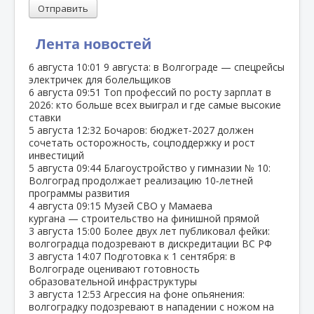
Отправить
Лента новостей
6 августа
10:01
9 августа: в Волгограде — спецрейсы
электричек для болельщиков
6 августа
09:51
Топ профессий по росту зарплат в
2026: кто больше всех выиграл и где самые высокие
ставки
5 августа
12:32
Бочаров: бюджет‑2027 должен
сочетать осторожность, соцподдержку и рост
инвестиций
5 августа
09:44
Благоустройство у гимназии № 10:
Волгоград продолжает реализацию 10‑летней
программы развития
4 августа
09:15
Музей СВО у Мамаева
кургана — строительство на финишной прямой
3 августа
15:00
Более двух лет публиковал фейки:
волгоградца подозревают в дискредитации ВС РФ
3 августа
14:07
Подготовка к 1 сентября: в
Волгограде оценивают готовность
образовательной инфраструктуры
3 августа
12:53
Агрессия на фоне опьянения:
волгоградку подозревают в нападении с ножом на