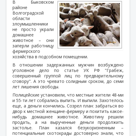
В Быковском
районе
Волгоградской
области
злоумышленники
не просто украли
домашнее
животное – они
заперли работницу
фермерского
хозяйства в подсобном помещении.
В отношении задержанных мужчин возбуждено
уголовное дело по статье УК РФ "Грабеж,
совершенный группой лиц по предварительному
сговору". А это чревато солидным сроком, до семи
лет лишения свободы.
Полицейские установили, что местные жители 48-ми
и 55-ти лет собрались выпить. И выпили. Захотелось
еще, а деньги кончились. Созрел план: забраться во
двор к местной женщине-фермеру и похитить какое-
нибудь домашнее животное. Животину решили
продать, а на вырученные деньги продолжить
застолье. План казался безукоризненным –
потенциальные скотокрады достоверно знали, что