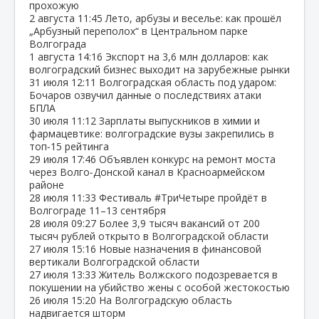
прохожую
2 августа
11:45
Лето, арбузы и веселье: как прошёл
„Арбузный переполох“ в Центральном парке
Волгограда
1 августа
14:16
Экспорт на 3,6 млн долларов: как
волгоградский бизнес выходит на зарубежные рынки
31 июля
12:11
Волгоградская область под ударом:
Бочаров озвучил данные о последствиях атаки
БПЛА
30 июля
11:12
Зарплаты выпускников в химии и
фармацевтике: волгоградские вузы закрепились в
топ‑15 рейтинга
29 июля
17:46
Объявлен конкурс на ремонт моста
через Волго‑Донской канал в Красноармейском
районе
28 июля
11:33
Фестиваль #ТриЧетыре пройдёт в
Волгограде 11–13 сентября
28 июля
09:27
Более 3,9 тысяч вакансий от 200
тысяч рублей открыто в Волгоградской области
27 июля
15:16
Новые назначения в финансовой
вертикали Волгоградской области
27 июля
13:33
Житель Волжского подозревается в
покушении на убийство жены с особой жестокостью
26 июля
15:20
На Волгоградскую область
надвигается шторм