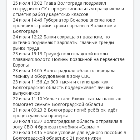
25 июля
13:02
Глава Волгограда поздравил
сотрудников СК с профессиональным праздником и
отметил работу кадетских классов
24 июля
14:46
Губернатор Бочаров внепланово
проверил стройки: сроки сорваны в Волжском и
Волгограде
24 июля
12:22
Банки сокращают вакансии, но
активно поднимают зарплаты: главные тренды
рынка труда
23 июля
19:13
Триумф волгоградской школы
плавания: золото Полины Козякиной на первенстве
Европы
23 июля
14:05
Волгоградская область передала
технику и оборудование в зону СВО
23 июля
11:56
До 300 тысяч и стипендия: как
Волгоградская область поддерживает лучших
выпускников
22 июля
11:10
Жильё стало ближе: как маткапитал
помогает семьям Волгоградской области
21 июля
09:23
В Волгограде погиб ребёнок: идёт
процессуальная проверка
20 июля
16:37
Волгоградская область отправила в
зону СВО 4 бронеавтомобиля «Сармат»
20 июля
14:15
Новое условие для единого пособия в
Волгоградской области: с 21 июля нужен