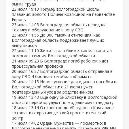
рынка труда
23 июля
19:13
Триумф волгоградской школы
плавания: золото Полины Козякиной на первенстве
Европы
23 июля
14:05
Волгоградская область передала
технику и оборудование в зону СВО
23 июля
11:56
До 300 тысяч и стипендия: как
Волгоградская область поддерживает лучших
выпускников
22 июля
11:10
Жильё стало ближе: как маткапитал
помогает семьям Волгоградской области
21 июля
09:23
В Волгограде погиб ребёнок: идёт
процессуальная проверка
20 июля
16:37
Волгоградская область отправила в
зону СВО 4 бронеавтомобиля «Сармат»
20 июля
14:15
Новое условие для единого пособия в
Волгоградской области: с 21 июля нужен
подтверждённый уход за родственником
19 июля
13:43
Ещё одну библиотеку в Волгоградской
области переоборудуют по модельному стандарту
18 июля
13:14
От квестов до VR‑туров: в Камышине
готовят к открытию детский просветительский
центр
17 июля
14:02
Орден Мужества — посмертно: в
Волгограде увековечили память сотрудника УФСИН