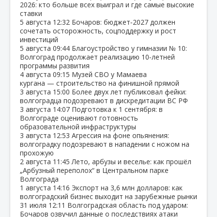
2026: кто больше всех выиграл и где самые высокие
ставки
5 августа
12:32
Бочаров: бюджет‑2027 должен
сочетать осторожность, соцподдержку и рост
инвестиций
5 августа
09:44
Благоустройство у гимназии № 10:
Волгоград продолжает реализацию 10‑летней
программы развития
4 августа
09:15
Музей СВО у Мамаева
кургана — строительство на финишной прямой
3 августа
15:00
Более двух лет публиковал фейки:
волгоградца подозревают в дискредитации ВС РФ
3 августа
14:07
Подготовка к 1 сентября: в
Волгограде оценивают готовность
образовательной инфраструктуры
3 августа
12:53
Агрессия на фоне опьянения:
волгоградку подозревают в нападении с ножом на
прохожую
2 августа
11:45
Лето, арбузы и веселье: как прошёл
„Арбузный переполох“ в Центральном парке
Волгограда
1 августа
14:16
Экспорт на 3,6 млн долларов: как
волгоградский бизнес выходит на зарубежные рынки
31 июля
12:11
Волгоградская область под ударом:
Бочаров озвучил данные о последствиях атаки