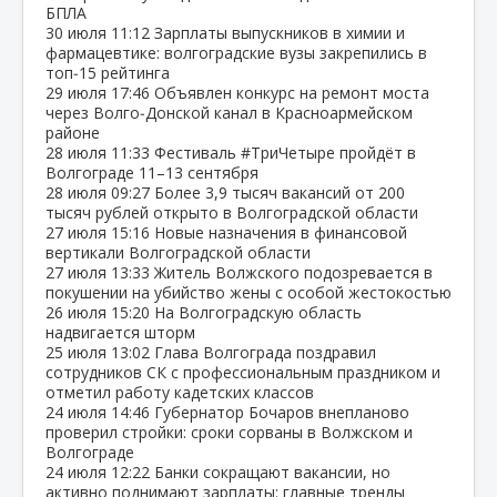
БПЛА
30 июля
11:12
Зарплаты выпускников в химии и
фармацевтике: волгоградские вузы закрепились в
топ‑15 рейтинга
29 июля
17:46
Объявлен конкурс на ремонт моста
через Волго‑Донской канал в Красноармейском
районе
28 июля
11:33
Фестиваль #ТриЧетыре пройдёт в
Волгограде 11–13 сентября
28 июля
09:27
Более 3,9 тысяч вакансий от 200
тысяч рублей открыто в Волгоградской области
27 июля
15:16
Новые назначения в финансовой
вертикали Волгоградской области
27 июля
13:33
Житель Волжского подозревается в
покушении на убийство жены с особой жестокостью
26 июля
15:20
На Волгоградскую область
надвигается шторм
25 июля
13:02
Глава Волгограда поздравил
сотрудников СК с профессиональным праздником и
отметил работу кадетских классов
24 июля
14:46
Губернатор Бочаров внепланово
проверил стройки: сроки сорваны в Волжском и
Волгограде
24 июля
12:22
Банки сокращают вакансии, но
активно поднимают зарплаты: главные тренды