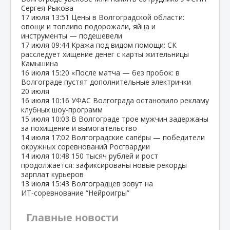
Сергея Рыкова
17 июля
13:51
Цены в Волгоградской области:
овощи и топливо подорожали, яйца и
инструменты — подешевели
17 июля
09:44
Кража под видом помощи: СК
расследует хищение денег с карты жительницы
Камышина
16 июля
15:20
«После матча — без пробок: в
Волгограде пустят дополнительные электрички
20 июля
16 июля
10:16
УФАС Волгограда остановило рекламу
клубных шоу‑программ
15 июля
10:03
В Волгограде трое мужчин задержаны
за похищение и вымогательство
14 июля
17:02
Волгоградские сапёры — победители
окружных соревнований Росгвардии
14 июля
10:48
150 тысяч рублей и рост
продолжается: зафиксированы новые рекорды
зарплат курьеров
13 июля
15:43
Волгоградцев зовут на
ИТ‑соревнование “Нейроигры”
Главные новости