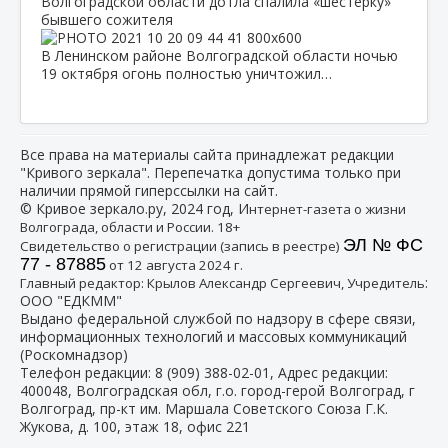
Волгоградской области дотла спалила «шестерку»
бывшего сожителя
В Ленинском районе Волгоградской области ночью
19 октября огонь полностью уничтожил…
Все права на материалы сайта принадлежат редакции
"Кривого зеркала". Перепечатка допустима только при
наличии прямой гиперссылки на сайт.
© Кривое зеркало.ру, 2024 год, И
нтернет-газета о жизни
Волгограда, области и России. 18+
ЭЛ № ФС
Свидетельство о регистрации (запись в реестре)
77 - 87885
от 12 августа 2024 г.
:
Главный редактор: Крылов Александр Сергеевич, Учредитель
ООО "ЕДКММ"
Выдано федеральной службой по надзору в сфере связи,
информационных технологий и массовых коммуникаций
(Роскомнадзор)
Телефон редакции:
8 (909) 388-02-01
, Адрес редакции:
400048, Волгоградская обл, г.о. город-герой Волгоград, г
Волгоград, пр-кт им. Маршала Советского Союза Г.К.
Жукова, д. 100, этаж 18, офис 221