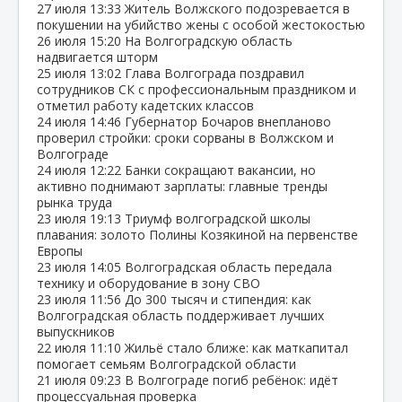
27 июля
13:33
Житель Волжского подозревается в
покушении на убийство жены с особой жестокостью
26 июля
15:20
На Волгоградскую область
надвигается шторм
25 июля
13:02
Глава Волгограда поздравил
сотрудников СК с профессиональным праздником и
отметил работу кадетских классов
24 июля
14:46
Губернатор Бочаров внепланово
проверил стройки: сроки сорваны в Волжском и
Волгограде
24 июля
12:22
Банки сокращают вакансии, но
активно поднимают зарплаты: главные тренды
рынка труда
23 июля
19:13
Триумф волгоградской школы
плавания: золото Полины Козякиной на первенстве
Европы
23 июля
14:05
Волгоградская область передала
технику и оборудование в зону СВО
23 июля
11:56
До 300 тысяч и стипендия: как
Волгоградская область поддерживает лучших
выпускников
22 июля
11:10
Жильё стало ближе: как маткапитал
помогает семьям Волгоградской области
21 июля
09:23
В Волгограде погиб ребёнок: идёт
процессуальная проверка