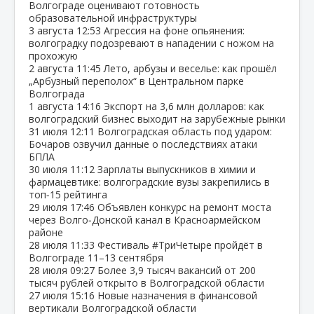
Волгограде оценивают готовность
образовательной инфраструктуры
3 августа
12:53
Агрессия на фоне опьянения:
волгоградку подозревают в нападении с ножом на
прохожую
2 августа
11:45
Лето, арбузы и веселье: как прошёл
„Арбузный переполох“ в Центральном парке
Волгограда
1 августа
14:16
Экспорт на 3,6 млн долларов: как
волгоградский бизнес выходит на зарубежные рынки
31 июля
12:11
Волгоградская область под ударом:
Бочаров озвучил данные о последствиях атаки
БПЛА
30 июля
11:12
Зарплаты выпускников в химии и
фармацевтике: волгоградские вузы закрепились в
топ‑15 рейтинга
29 июля
17:46
Объявлен конкурс на ремонт моста
через Волго‑Донской канал в Красноармейском
районе
28 июля
11:33
Фестиваль #ТриЧетыре пройдёт в
Волгограде 11–13 сентября
28 июля
09:27
Более 3,9 тысяч вакансий от 200
тысяч рублей открыто в Волгоградской области
27 июля
15:16
Новые назначения в финансовой
вертикали Волгоградской области