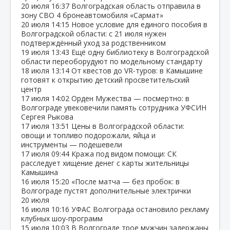
20 июля
16:37
Волгоградская область отправила в
зону СВО 4 бронеавтомобиля «Сармат»
20 июля
14:15
Новое условие для единого пособия в
Волгоградской области: с 21 июля нужен
подтверждённый уход за родственником
19 июля
13:43
Ещё одну библиотеку в Волгоградской
области переоборудуют по модельному стандарту
18 июля
13:14
От квестов до VR‑туров: в Камышине
готовят к открытию детский просветительский
центр
17 июля
14:02
Орден Мужества — посмертно: в
Волгограде увековечили память сотрудника УФСИН
Сергея Рыкова
17 июля
13:51
Цены в Волгоградской области:
овощи и топливо подорожали, яйца и
инструменты — подешевели
17 июля
09:44
Кража под видом помощи: СК
расследует хищение денег с карты жительницы
Камышина
16 июля
15:20
«После матча — без пробок: в
Волгограде пустят дополнительные электрички
20 июля
16 июля
10:16
УФАС Волгограда остановило рекламу
клубных шоу‑программ
15 июля
10:03
В Волгограде трое мужчин задержаны