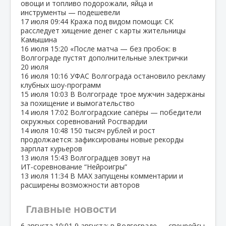
овощи и топливо подорожали, яйца и
инструменты — подешевели
17 июля
09:44
Кража под видом помощи: СК
расследует хищение денег с карты жительницы
Камышина
16 июля
15:20
«После матча — без пробок: в
Волгограде пустят дополнительные электрички
20 июля
16 июля
10:16
УФАС Волгограда остановило рекламу
клубных шоу‑программ
15 июля
10:03
В Волгограде трое мужчин задержаны
за похищение и вымогательство
14 июля
17:02
Волгоградские сапёры — победители
окружных соревнований Росгвардии
14 июля
10:48
150 тысяч рублей и рост
продолжается: зафиксированы новые рекорды
зарплат курьеров
13 июля
15:43
Волгоградцев зовут на
ИТ‑соревнование “Нейроигры”
13 июля
11:34
В МАХ запущены комментарии и
расширены возможности авторов
Главные новости
6 августа
10:01
9 августа: в Волгограде — спецрейсы