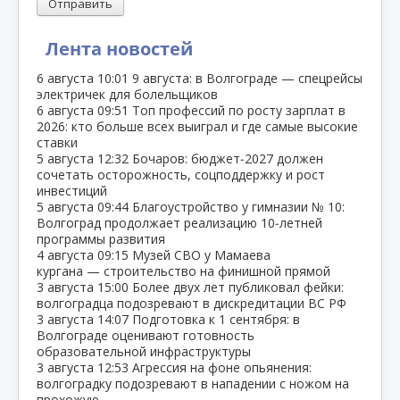
Отправить
Лента новостей
6 августа
10:01
9 августа: в Волгограде — спецрейсы
электричек для болельщиков
6 августа
09:51
Топ профессий по росту зарплат в
2026: кто больше всех выиграл и где самые высокие
ставки
5 августа
12:32
Бочаров: бюджет‑2027 должен
сочетать осторожность, соцподдержку и рост
инвестиций
5 августа
09:44
Благоустройство у гимназии № 10:
Волгоград продолжает реализацию 10‑летней
программы развития
4 августа
09:15
Музей СВО у Мамаева
кургана — строительство на финишной прямой
3 августа
15:00
Более двух лет публиковал фейки:
волгоградца подозревают в дискредитации ВС РФ
3 августа
14:07
Подготовка к 1 сентября: в
Волгограде оценивают готовность
образовательной инфраструктуры
3 августа
12:53
Агрессия на фоне опьянения:
волгоградку подозревают в нападении с ножом на
прохожую