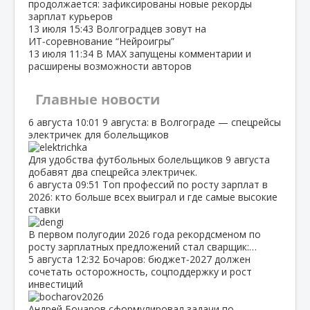
продолжается: зафиксированы новые рекорды
зарплат курьеров
13 июля
15:43
Волгоградцев зовут на
ИТ‑соревнование “Нейроигры”
13 июля
11:34
В МАХ запущены комментарии и
расширены возможности авторов
Главные новости
6 августа
10:01
9 августа: в Волгограде — спецрейсы
электричек для болельщиков
Для удобства футбольных болельщиков 9 августа
добавят два спецрейса электричек.
6 августа
09:51
Топ профессий по росту зарплат в
2026: кто больше всех выиграл и где самые высокие
ставки
В первом полугодии 2026 года рекордсменом по
росту зарплатных предложений стал сварщик:…
5 августа
12:32
Бочаров: бюджет‑2027 должен
сочетать осторожность, соцподдержку и рост
инвестиций
Андрей Бочаров сформулировал задачи по