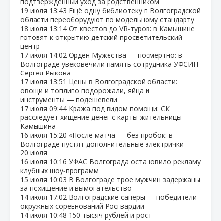
подтверждённый уход за родственником
19 июля
13:43
Ещё одну библиотеку в Волгоградской
области переоборудуют по модельному стандарту
18 июля
13:14
От квестов до VR‑туров: в Камышине
готовят к открытию детский просветительский
центр
17 июля
14:02
Орден Мужества — посмертно: в
Волгограде увековечили память сотрудника УФСИН
Сергея Рыкова
17 июля
13:51
Цены в Волгоградской области:
овощи и топливо подорожали, яйца и
инструменты — подешевели
17 июля
09:44
Кража под видом помощи: СК
расследует хищение денег с карты жительницы
Камышина
16 июля
15:20
«После матча — без пробок: в
Волгограде пустят дополнительные электрички
20 июля
16 июля
10:16
УФАС Волгограда остановило рекламу
клубных шоу‑программ
15 июля
10:03
В Волгограде трое мужчин задержаны
за похищение и вымогательство
14 июля
17:02
Волгоградские сапёры — победители
окружных соревнований Росгвардии
14 июля
10:48
150 тысяч рублей и рост