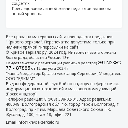
Преследование личной жизни педагогов вышло на
новый уровень.
Все права на материалы сайта принадлежат редакции
"Кривого зеркала". Перепечатка допустима только при
наличии прямой гиперссылки на сайт.
© Кривое зеркало.ру, 2024 год, И
нтернет-газета о жизни
Волгограда, области и России. 18+
ЭЛ № ФС
Свидетельство о регистрации (запись в реестре)
77 - 87885
от 12 августа 2024 г.
:
Главный редактор: Крылов Александр Сергеевич, Учредитель
ООО "ЕДКММ"
Выдано федеральной службой по надзору в сфере связи,
информационных технологий и массовых коммуникаций
(Роскомнадзор)
Телефон редакции:
8 (909) 388-02-01
, Адрес редакции:
400048, Волгоградская обл, г.о. город-герой Волгоград, г
Волгоград, пр-кт им. Маршала Советского Союза Г.К.
Жукова, д. 100, этаж 18, офис 221
Email:
info@krivoe-zerkalo.ru