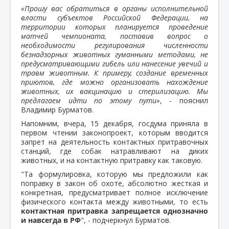
«Прошу вас обратиться в органы исполнительной
власти субъектов Российской Федерации, на
территории которых планируется проведение
матчей чемпионата, поставив вопрос о
необходимости регулирования численности
безнадзорных животных гуманными методами, не
предусматривающими гибель или нанесение увечий и
травм животным. К примеру, создание временных
приютов, где можно организовать нахождение
животных, их вакцинацию и стерилизацию. Мы
предлагаем идти по этому пути»
, - пояснил
Владимир Бурматов.
Напомним, вчера, 15 декабря, госдума приняла в
первом чтении законопроект, которым вводится
запрет на деятельность контактных притравочных
станций, где собак натравливают на диких
животных, и на контактную притравку как таковую.
"Та формулировка, которую мы предложили как
поправку в закон об охоте, абсолютно жесткая и
конкретная, предусматривает полное исключение
физического контакта между животными, то есть
контактная притравка запрещается однозначно
и навсегда в РФ
", - подчеркнул Бурматов.