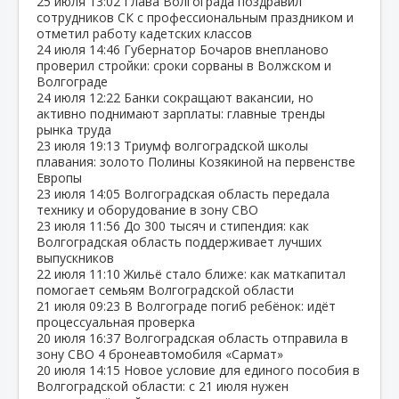
25 июля
13:02
Глава Волгограда поздравил
сотрудников СК с профессиональным праздником и
отметил работу кадетских классов
24 июля
14:46
Губернатор Бочаров внепланово
проверил стройки: сроки сорваны в Волжском и
Волгограде
24 июля
12:22
Банки сокращают вакансии, но
активно поднимают зарплаты: главные тренды
рынка труда
23 июля
19:13
Триумф волгоградской школы
плавания: золото Полины Козякиной на первенстве
Европы
23 июля
14:05
Волгоградская область передала
технику и оборудование в зону СВО
23 июля
11:56
До 300 тысяч и стипендия: как
Волгоградская область поддерживает лучших
выпускников
22 июля
11:10
Жильё стало ближе: как маткапитал
помогает семьям Волгоградской области
21 июля
09:23
В Волгограде погиб ребёнок: идёт
процессуальная проверка
20 июля
16:37
Волгоградская область отправила в
зону СВО 4 бронеавтомобиля «Сармат»
20 июля
14:15
Новое условие для единого пособия в
Волгоградской области: с 21 июля нужен