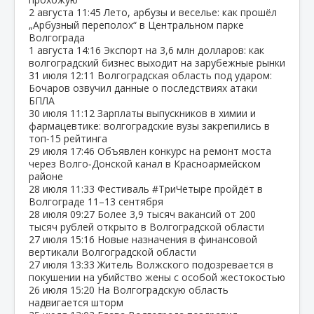
2 августа
11:45
Лето, арбузы и веселье: как прошёл
„Арбузный переполох“ в Центральном парке
Волгограда
1 августа
14:16
Экспорт на 3,6 млн долларов: как
волгоградский бизнес выходит на зарубежные рынки
31 июля
12:11
Волгоградская область под ударом:
Бочаров озвучил данные о последствиях атаки
БПЛА
30 июля
11:12
Зарплаты выпускников в химии и
фармацевтике: волгоградские вузы закрепились в
топ‑15 рейтинга
29 июля
17:46
Объявлен конкурс на ремонт моста
через Волго‑Донской канал в Красноармейском
районе
28 июля
11:33
Фестиваль #ТриЧетыре пройдёт в
Волгограде 11–13 сентября
28 июля
09:27
Более 3,9 тысяч вакансий от 200
тысяч рублей открыто в Волгоградской области
27 июля
15:16
Новые назначения в финансовой
вертикали Волгоградской области
27 июля
13:33
Житель Волжского подозревается в
покушении на убийство жены с особой жестокостью
26 июля
15:20
На Волгоградскую область
надвигается шторм