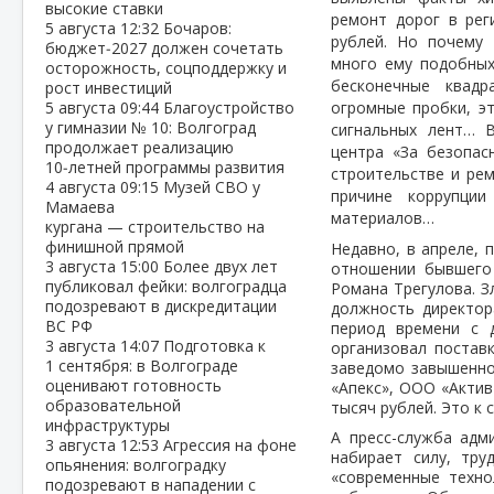
высокие ставки
ремонт дорог в ре
5 августа
12:32
Бочаров:
рублей. Но почему 
бюджет‑2027 должен сочетать
много ему подобны
осторожность, соцподдержку и
бесконечные квадр
рост инвестиций
5 августа
09:44
Благоустройство
огромные пробки, э
у гимназии № 10: Волгоград
сигнальных лент… 
продолжает реализацию
центра «За безопас
10‑летней программы развития
строительстве и ре
4 августа
09:15
Музей СВО у
причине коррупции
Мамаева
материалов…
кургана — строительство на
финишной прямой
Недавно, в апреле, 
3 августа
15:00
Более двух лет
отношении бывшего
публиковал фейки: волгоградца
Романа Трегулова. З
подозревают в дискредитации
должность директор
ВС РФ
период времени с 
3 августа
14:07
Подготовка к
организовал постав
1 сентября: в Волгограде
заведомо завышенно
оценивают готовность
«Апекс», ООО «Актив
образовательной
тысяч рублей. Это к
инфраструктуры
А пресс-служба адм
3 августа
12:53
Агрессия на фоне
набирает силу, тру
опьянения: волгоградку
«современные техно
подозревают в нападении с