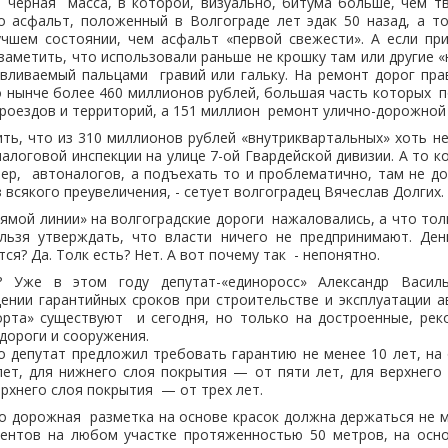
 черная масса, в которой, визуально, битума больше, чем тв
о асфальт, положенный в Волгограде лет эдак 50 назад, а то
учшем состоянии, чем асфальт «первой свежести». А если пр
заметить, что использовали раньше не крошку там или другие «
авливаемый пальцами гравий или гальку. На ремонт дорог пра
 нынче более 460 миллионов рублей, большая часть которых 
роездов и территорий, а 151 миллион ремонт улично-дорожной 
ить, что из 310 миллионов рублей «внутриквартальных» хоть н
алоговой инспекции на улице 7-ой Гвардейской дивизии. А то 
ер, автоналогов, а подъехать то и проблематично, там не дор
 всякого преувеличения, - сетует волгоградец Вячеслав Долгих.
рямой линии» на волгоградские дороги нажаловались, а что тол
льзя утверждать, что власти ничего не предпринимают. Ден
я? Да. Толк есть? Нет. А вот почему так - непонятно.
? Уже в этом году депутат-«единоросс» Александр Васил
ении гарантийных сроков при строительстве и эксплуатации 
рта» существуют и сегодня, но только на достроенные, рек
дороги и сооружения.
о депутат предложил требовать гарантию не менее 10 лет, на
ет, для нижнего слоя покрытия — от пяти лет, для верхнего
ерхнего слоя покрытия — от трех лет.
о дорожная разметка на основе красок должна держаться не 
центов на любом участке протяженностью 50 метров, на осн