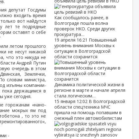
объявила цель ревизий в НКО
в.
ния депутат Госдумы
должно входить время
Как сообщалось ранее, в
 только вот найдутся
Волгограде пошла волна
ру лет те подрядные
проверок НКО. Среди других
торам оставят о себе
прокуратура…
?
19 апреля
16:21
Повышенный
уровень внимания Москвы к
рили летом прошлого
ситуации в Волгоградской
ики не несут никакой
области сохранится
а, что это никуда не
области Андрей Путин
ервую очередь в этом
винская, Землячки,
 По словам министра,
Динамика политической жизни в
иод изъяны компании-
регионе в марте и начале апреля
 с пока держащимся в
стала логическим…
ы уже сегодня.
15 января
12:02
В Волгоградской
ые горожанам «нано-
области спецтехника МЧС
вание мокрых ям под
пришла на помощь попавшим в
обетона , то это не
снежный плен автомобилистам
тремонтированного»,
ми -