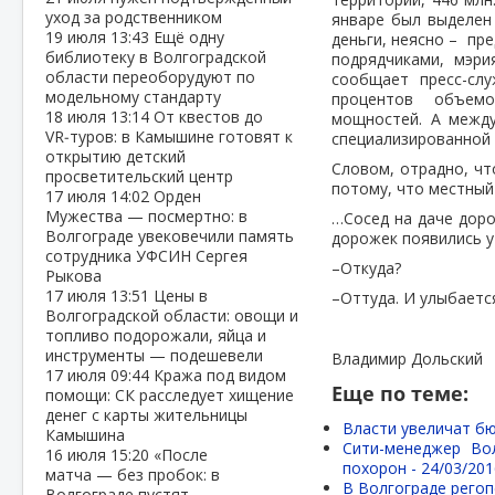
уход за родственником
январе был выделен 
19 июля
13:43
Ещё одну
деньги, неясно – пр
библиотеку в Волгоградской
подрядчиками, мэри
области переоборудуют по
сообщает пресс-слу
модельному стандарту
процентов объемов
18 июля
13:14
От квестов до
мощностей. А между
VR‑туров: в Камышине готовят к
специализированной 
открытию детский
Словом, отрадно, чт
просветительский центр
потому, что местный
17 июля
14:02
Орден
Мужества — посмертно: в
…Сосед на даче доро
Волгограде увековечили память
дорожек появились у
сотрудника УФСИН Сергея
–Откуда?
Рыкова
17 июля
13:51
Цены в
–Оттуда. И улыбаетс
Волгоградской области: овощи и
топливо подорожали, яйца и
инструменты — подешевели
Владимир Дольский
17 июля
09:44
Кража под видом
Еще по теме:
помощи: СК расследует хищение
денег с карты жительницы
Власти увеличат бю
Камышина
Сити-менеджер Во
16 июля
15:20
«После
похорон -
24/03/201
матча — без пробок: в
В Волгограде регоп
Волгограде пустят