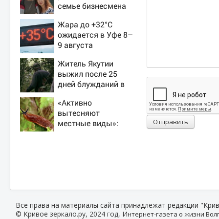
семье бизнесмена
Жара до +32°C
ожидается в Уфе 8–
9 августа
Житель Якутии
выжил после 25
дней блужданий в
тайге
«Активно
вытесняют
Отправить
местные виды»:
биолог — о
распространении
испанских слизней
и эффективных
способах борьбы с
ними
Все права на материалы сайта принадлежат редакции "Крив
© Кривое зеркало.ру, 2024 год, И
нтернет-газета о жизни Волг