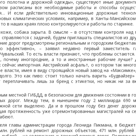
ого полотна и дорожной одежды», существуют иные докумен
зом расписаны все необходимые работы и способы осущест
я… И если действительно инновационные дорожные технол
овых климатических условиях, например, в Ханты-Мансийском
 то в наших краях плохо контролируются и работы по старинке.
хоже, собака зарыта. В смысле – в отсутствии контроля над
справляются с задачей, будем приглашать специалистов из дру
ние дорог предусмотрены региональным и городским бюджетам
о эффективно», – заявил недавно первый заместитель г
Чувальский. То есть власти признают, что проблемы остаются. 
о, почему иногородние, а то и иностранные рабочие лучше? 
х сейчас импортная. Австрийский асфальт, о котором так много
 власти, имея в виду строящийся новый завод на «Максимке»
 долго. Это как пиво: стоит только начать варить «Будвайзер» 
 переплачивать лишь за бренд с этикетки, но никак ни за вк
нным местной ГИБДД, в безопасном для движения состоянии в г
ных дорог. Между тем, в нынешнем году 2 миллиарда 690 м
жной сети выделено. Да и в прошлом году без денег дорожн
щая протяженность уже отремонтированных магистралей на се
лабеют.
еля главы администрации города Леонида Пикмана, в бюджет
млн. рублей на ремонт дорожных объектов, 471 млн. рублей
. рублей – на содержание и текущий ремонт дорог. Подрядны