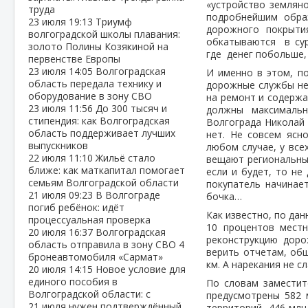
«устройство землян
труда
подробнейшим обра
23 июля
19:13
Триумф
дорожного покрыти
волгоградской школы плавания:
обкатываются в сур
золото Полины Козякиной на
где денег побольше,
первенстве Европы
23 июля
14:05
Волгоградская
И именно в этом, по
область передала технику и
дорожные службы не 
оборудование в зону СВО
на ремонт и содержа
23 июля
11:56
До 300 тысяч и
должны максимальн
стипендия: как Волгоградская
Волгограда Николай 
область поддерживает лучших
нет. Не совсем ясн
выпускников
любом случае, у все
22 июля
11:10
Жильё стало
вещают региональные
ближе: как маткапитал помогает
если и будет, то не
семьям Волгоградской области
покупатель начинает
21 июля
09:23
В Волгограде
бочка…
погиб ребёнок: идёт
Как известно, по да
процессуальная проверка
10 процентов мест
20 июля
16:37
Волгоградская
реконструкцию доро
область отправила в зону СВО 4
верить отчетам, об
бронеавтомобиля «Сармат»
км. А нарекания не с
20 июля
14:15
Новое условие для
единого пособия в
По словам заместит
Волгоградской области: с
предусмотрены 582 
21 июля нужен подтверждённый
территорий, 446 млн