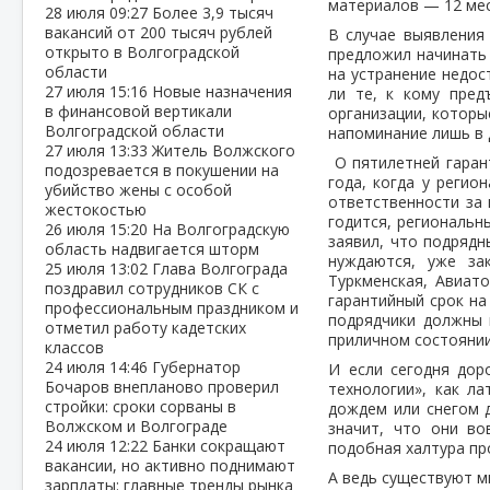
материалов — 12 мес
28 июля
09:27
Более 3,9 тысяч
вакансий от 200 тысяч рублей
В случае выявления
открыто в Волгоградской
предложил начинать 
области
на устранение недос
27 июля
15:16
Новые назначения
ли те, к кому пред
в финансовой вертикали
организации, которы
Волгоградской области
напоминание лишь в 
27 июля
13:33
Житель Волжского
О пятилетней гаран
подозревается в покушении на
года, когда у регио
убийство жены с особой
ответственности за 
жестокостью
годится, региональн
26 июля
15:20
На Волгоградскую
заявил, что подрядн
область надвигается шторм
нуждаются, уже за
25 июля
13:02
Глава Волгограда
Туркменская, Авиато
поздравил сотрудников СК с
гарантийный срок на
профессиональным праздником и
подрядчики должны и
отметил работу кадетских
приличном состоянии
классов
24 июля
14:46
Губернатор
И если сегодня дор
Бочаров внепланово проверил
технологии», как л
стройки: сроки сорваны в
дождем или снегом 
Волжском и Волгограде
значит, что они во
24 июля
12:22
Банки сокращают
подобная халтура пр
вакансии, но активно поднимают
А ведь существуют м
зарплаты: главные тренды рынка