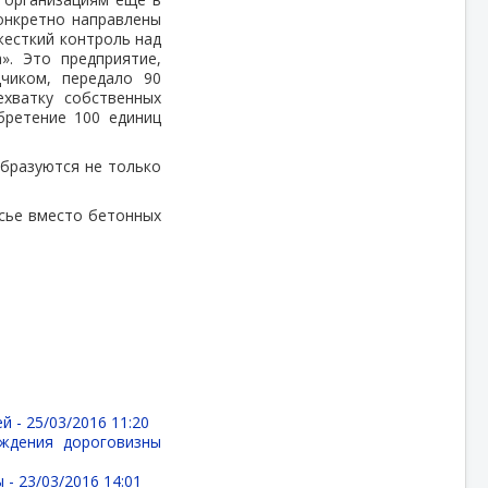
конкретно направлены
жесткий контроль над
». Это предприятие,
дчиком, передало 90
хватку собственных
бретение 100 единиц
образуются не только
асье вместо бетонных
ей -
25/03/2016 11:20
ждения дороговизны
ы -
23/03/2016 14:01