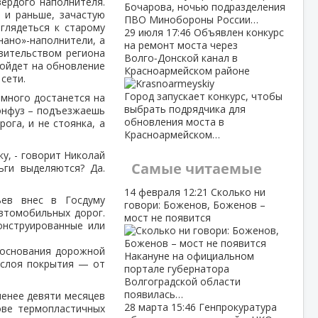
ердого наполнителя.
Бочарова, ночью подразделения
 и раньше, зачастую
ПВО Минобороны России…
иглядеться к старому
29 июля
17:46
Объявлен конкурс
нано»-наполнители, а
на ремонт моста через
вительством региона
Волго‑Донской канал в
пойдет на обновление
Красноармейском районе
сети.
Город запускает конкурс, чтобы
емного достанется на
выбрать подрядчика для
конфуз – подъезжаешь
обновления моста в
ога, и не стоянка, а
Красноармейском…
ку, - говорит Николай
Самые читаемые
ьги выделяются? Да.
14 февраля
12:21
Сколько ни
ьев внес в Госдуму
говори: Боженов, Боженов –
автомобильных дорог.
мост не появится
онструированные или
 основания дорожной
Накануне на официальном
 слоя покрытия — от
портале губернатора
Волгоградской области
появилась…
менее девяти месяцев
28 марта
15:46
Генпрокуратура
ове термопластичных