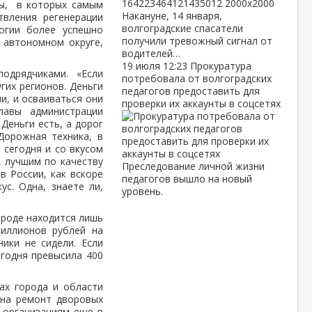
ты, в которых самым
Накануне, 14 января,
вления регенерации
волгоградские спасатели
огии более успешно
получили тревожный сигнал от
 автономном округе,
водителей…
19 июля
12:23
Прокуратура
 подрядчиками. «Если
потребовала от волгоградских
гих регионов. Деньги
педагогов предоставить для
и, и осваиваться они
проверки их аккаунты в соцсетях
лавы администрации
Деньги есть, а дорог
Дорожная техника, в
 сегодня и со вкусом
, лучшим по качеству
Преследование личной жизни
в России, как вскоре
педагогов вышло на новый
ус. Одна, знаете ли,
уровень.
ороде находится лишь
иллионов рублей на
ики не сидели. Если
годня превысила 400
ах города и области
 на ремонт дворовых
м организациям еще в