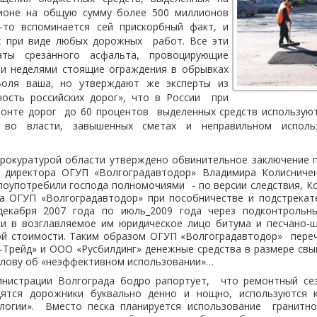
гионе на общую сумму более 500 миллионов
-то вспоминается сей прискорбный факт, и
х при виде любых дорожных
работ. Все эти
аты срезанного асфальта, провоцирующие
ти неделями стоящие ограждения в обрывках
Воля ваша, но утверждают же эксперты из
ность российских дорог», что в России
при
монте дорог
до 60 процентов
выделенных средств использую
 во власти, завышенных сметах и неправильном исполь
прокуратурой области утверждено обвинительное заключение 
 директора ОГУП «Волгоградавтодор» Владимира Колисничен
лоупотребили господа полномочиями - по версии следствия, К
а ОГУП «Волгоградавтодор» при пособничестве и подстрекате
декабря 2007 года по июль_2009 года через подконтрольн
ки в возглавляемое им юридическое лицо битума и песчано-
й стоимости. Таким образом ОГУП «Волгоградавтодор» пере
-Трейд» и ООО «Русбилдинг» денежные средства в размере св
 слову об «неэффективном использовании»…
инистрации Волгограда бодро рапортует, что ремонтный се
дятся дорожники буквально денно и нощно, используются 
логии». Вместо песка планируется использование гранитно