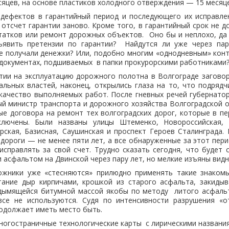
яцев, на основе пластиков холодного отверждения — 15 месяце
 дефектов в гарантийный период и последующего их исправле
отсчет гарантии заново. Кроме того, в гарантийный срок не 
татков или ремонт дорожных объектов. Оно бы и неплохо, да
ъявить претензии по гарантии? Найдутся ли уже через па
е получали денежки? Или, подобно многим «однодневным» кон
документах, подшиваемых в папки прокурорскими работниками
тии на эксплуатацию дорожного полотна в Волгограде загово
нальных властей, наконец, открылись глаза на то, что подрядч
качество выполняемых работ. После гневных речей губернатор
ый министр транспорта и дорожного хозяйства Волгоградской 
ые договора на ремонт тех волгоградских дорог, которые в п
ключены. Были названы улицы Штеменко, Новороссийская, Д
рская, Базисная, Саушинская и проспект Героев Сталинграда.
 дороги — не менее пяти лет, а все обнаруженные за этот пер
справлять за свой счет. Трудно сказать сегодня, что будет
 асфальтом на Двинской через пару лет, но мелкие изъяны видн
ожники уже «стесняются» прилюдно применять такие знаком
атание дыр кирпичами, крошкой из старого асфальта, закиды
дымящейся битумной массой якобы по методу литого асфальт
все не используются. Судя по интенсивности разрушения «о
одолжает иметь место быть.
ногостраничные технологические карты с лирическими названия