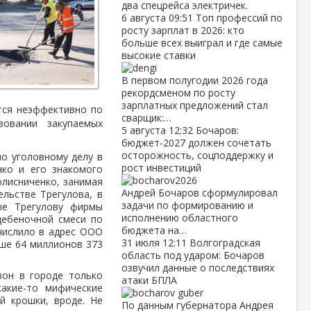
два спецрейса электричек.
6 августа
09:51
Топ профессий по
росту зарплат в 2026: кто
больше всех выиграл и где самые
высокие ставки
В первом полугодии 2026 года
рекордсменом по росту
зарплатных предложений стал
тся неэффективно по
сварщик:…
зовании закупаемых
5 августа
12:32
Бочаров:
бюджет‑2027 должен сочетать
осторожность, соцподдержку и
по уголовному делу в
рост инвестиций
ко и его знакомого
олисниченко, занимая
Андрей Бочаров сформулировал
льстве Трегулова, в
задачи по формированию и
ые Трегулову фирмы
исполнению областного
щебеночной смеси по
бюджета на…
числило в адрес ООО
31 июля
12:11
Волгоградская
ыше 64 миллионов 373
область под ударом: Бочаров
озвучил данные о последствиях
зон в городе только
атаки БПЛА
какие-то мифические
й крошки, вроде. Не
По данным губернатора Андрея