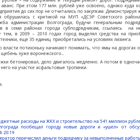
аванс. При этом 177 млн. рублей уже освоено, однако куда 
едприятия до сих пор не отчитались по закупкам. Демонстрируя 
я обрушилась с критикой на МУП «ДСЭР Советского района
жба администрации Волгограда, будучи генеральным подря
 в семи районах города субподрядчикам, ссылаясь на не
 тем, в 2009 – 2010 годах город выделял средства на прио
техники, еще 35 единиц приобретались на условиях лизинга.
о власти потихоньку начинают понимать, что ямы на дорогах 
 щебень хуже воронежского...
жки бетонировал, дело двигалось медленно. А потом в одноч
 него на участке асфальтовые тропинки.
я.
джетные расходы на ЖКХ и строительство на 541 миллион рубл
лгограда пообещал городу новые дороги и «ушел» от обсу
6 20:19
ератор перечислил деньги подрядчику за невыполненные работ