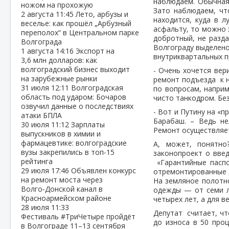
наблюдаем. Обычная
ножом на прохожую
Зато наблюдаем, чт
2 августа
11:45
Лето, арбузы и
находится, куда в л
веселье: как прошёл „Арбузный
асфальту, то можно 
переполох“ в Центральном парке
добротный, не разд
Волгограда
Волгограду выделено
1 августа
14:16
Экспорт на
внутриквартальных п
3,6 млн долларов: как
волгоградский бизнес выходит
- Очень хочется вер
на зарубежные рынки
ремонт подъезда к н
31 июля
12:11
Волгоградская
по вопросам, наприм
область под ударом: Бочаров
чисто танкодром. Без
озвучил данные о последствиях
- Вот и Путину на «п
атаки БПЛА
Барабаш. – Ведь не
30 июля
11:12
Зарплаты
Ремонт осуществляетс
выпускников в химии и
фармацевтике: волгоградские
А, может, понятно
вузы закрепились в топ‑15
законопроект о введ
рейтинга
«Гарантийные паспо
29 июля
17:46
Объявлен конкурс
отремонтированные 
на ремонт моста через
На земляное полотн
Волго‑Донской канал в
одежды — от семи л
Красноармейском районе
четырех лет, а для в
28 июля
11:33
Депутат считает, чт
Фестиваль #ТриЧетыре пройдёт
до износа в 50 про
в Волгограде 11–13 сентября