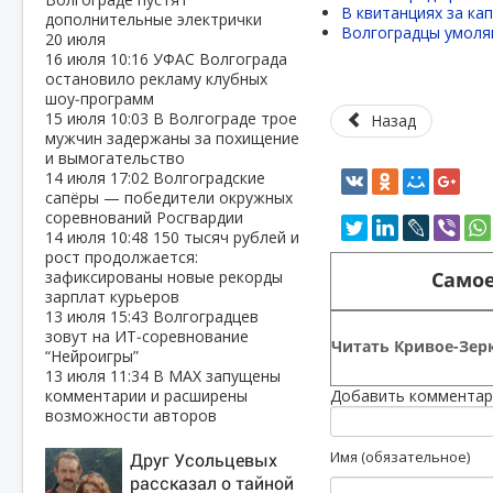
В квитанциях за ка
дополнительные электрички
Волгоградцы умоля
20 июля
16 июля
10:16
УФАС Волгограда
остановило рекламу клубных
шоу‑программ
15 июля
10:03
В Волгограде трое
Назад
мужчин задержаны за похищение
и вымогательство
14 июля
17:02
Волгоградские
сапёры — победители окружных
соревнований Росгвардии
14 июля
10:48
150 тысяч рублей и
рост продолжается:
Самое
зафиксированы новые рекорды
зарплат курьеров
13 июля
15:43
Волгоградцев
зовут на ИТ‑соревнование
Читать Кривое-Зерк
“Нейроигры”
13 июля
11:34
В МАХ запущены
комментарии и расширены
Добавить комментар
возможности авторов
Имя (обязательное)
Друг Усольцевых
рассказал о тайной