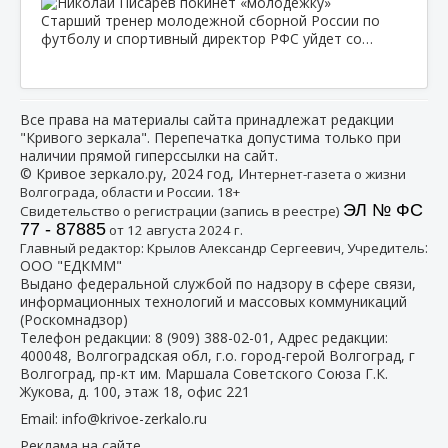
Старший тренер молодежной сборной России по
футболу и спортивный директор РФС уйдет со…
Все права на материалы сайта принадлежат редакции
"Кривого зеркала". Перепечатка допустима только при
наличии прямой гиперссылки на сайт.
© Кривое зеркало.ру, 2024 год, И
нтернет-газета о жизни
Волгограда, области и России. 18+
ЭЛ № ФС
Свидетельство о регистрации (запись в реестре)
77 - 87885
от 12 августа 2024 г.
:
Главный редактор: Крылов Александр Сергеевич, Учредитель
ООО "ЕДКММ"
Выдано федеральной службой по надзору в сфере связи,
информационных технологий и массовых коммуникаций
(Роскомнадзор)
Телефон редакции:
8 (909) 388-02-01
, Адрес редакции:
400048, Волгоградская обл, г.о. город-герой Волгоград, г
Волгоград, пр-кт им. Маршала Советского Союза Г.К.
Жукова, д. 100, этаж 18, офис 221
Email:
info@krivoe-zerkalo.ru
Реклама на сайте