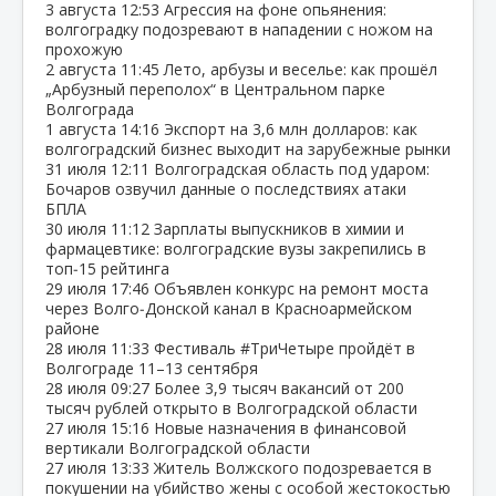
3 августа
12:53
Агрессия на фоне опьянения:
волгоградку подозревают в нападении с ножом на
прохожую
2 августа
11:45
Лето, арбузы и веселье: как прошёл
„Арбузный переполох“ в Центральном парке
Волгограда
1 августа
14:16
Экспорт на 3,6 млн долларов: как
волгоградский бизнес выходит на зарубежные рынки
31 июля
12:11
Волгоградская область под ударом:
Бочаров озвучил данные о последствиях атаки
БПЛА
30 июля
11:12
Зарплаты выпускников в химии и
фармацевтике: волгоградские вузы закрепились в
топ‑15 рейтинга
29 июля
17:46
Объявлен конкурс на ремонт моста
через Волго‑Донской канал в Красноармейском
районе
28 июля
11:33
Фестиваль #ТриЧетыре пройдёт в
Волгограде 11–13 сентября
28 июля
09:27
Более 3,9 тысяч вакансий от 200
тысяч рублей открыто в Волгоградской области
27 июля
15:16
Новые назначения в финансовой
вертикали Волгоградской области
27 июля
13:33
Житель Волжского подозревается в
покушении на убийство жены с особой жестокостью