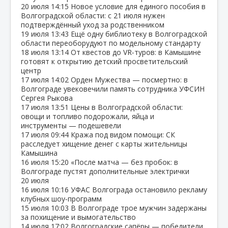
20 июля
14:15
Новое условие для единого пособия в
Волгоградской области: с 21 июля нужен
подтверждённый уход за родственником
19 июля
13:43
Ещё одну библиотеку в Волгоградской
области переоборудуют по модельному стандарту
18 июля
13:14
От квестов до VR‑туров: в Камышине
готовят к открытию детский просветительский
центр
17 июля
14:02
Орден Мужества — посмертно: в
Волгограде увековечили память сотрудника УФСИН
Сергея Рыкова
17 июля
13:51
Цены в Волгоградской области:
овощи и топливо подорожали, яйца и
инструменты — подешевели
17 июля
09:44
Кража под видом помощи: СК
расследует хищение денег с карты жительницы
Камышина
16 июля
15:20
«После матча — без пробок: в
Волгограде пустят дополнительные электрички
20 июля
16 июля
10:16
УФАС Волгограда остановило рекламу
клубных шоу‑программ
15 июля
10:03
В Волгограде трое мужчин задержаны
за похищение и вымогательство
14 июля
17:02
Волгоградские сапёры — победители