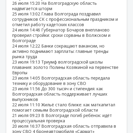
26 июля
15:20
На Волгоградскую область
надвигается шторм
25 июля
13:02
Глава Волгограда поздравил
сотрудников СК с профессиональным праздником и
отметил работу кадетских классов
24 июля
14:46
Губернатор Бочаров внепланово
проверил стройки: сроки сорваны в Волжском и
Волгограде
24 июля
12:22
Банки сокращают вакансии, но
активно поднимают зарплаты: главные тренды
рынка труда
23 июля
19:13
Триумф волгоградской школы
плавания: золото Полины Козякиной на первенстве
Европы
23 июля
14:05
Волгоградская область передала
технику и оборудование в зону СВО
23 июля
11:56
До 300 тысяч и стипендия: как
Волгоградская область поддерживает лучших
выпускников
22 июля
11:10
Жильё стало ближе: как маткапитал
помогает семьям Волгоградской области
21 июля
09:23
В Волгограде погиб ребёнок: идёт
процессуальная проверка
20 июля
16:37
Волгоградская область отправила в
зону СВО 4 бронеавтомобиля «Сармат»