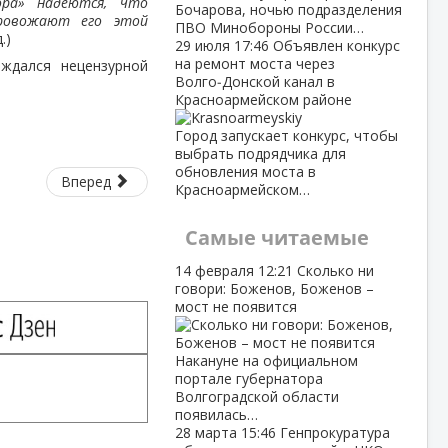
ора» надеются, что
Бочарова, ночью подразделения
провожают его этой
ПВО Минобороны России…
.)
29 июля
17:46
Объявлен конкурс
на ремонт моста через
ждался нецензурной
Волго‑Донской канал в
Красноармейском районе
Город запускает конкурс, чтобы
выбрать подрядчика для
обновления моста в
Вперед
Красноармейском…
Самые читаемые
14 февраля
12:21
Сколько ни
говори: Боженов, Боженов –
мост не появится
Накануне на официальном
портале губернатора
Волгоградской области
появилась…
28 марта
15:46
Генпрокуратура