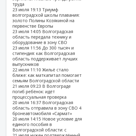
труда
23 июля
19:13
Триумф
волгоградской школы плавания:
золото Полины Козякиной на
первенстве Европы
23 июля
14:05
Волгоградская
область передала технику и
оборудование в зону СВО
23 июля
11:56
До 300 тысяч и
стипендия: как Волгоградская
область поддерживает лучших
выпускников
22 июля
11:10
Жильё стало
ближе: как маткапитал помогает
семьям Волгоградской области
21 июля
09:23
В Волгограде
погиб ребёнок: идёт
процессуальная проверка
20 июля
16:37
Волгоградская
область отправила в зону СВО 4
бронеавтомобиля «Сармат»
20 июля
14:15
Новое условие для
единого пособия в
Волгоградской области: с
21 июля нужен подтверждённый