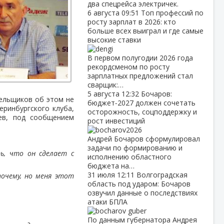
два спецрейса электричек.
6 августа
09:51
Топ профессий по
росту зарплат в 2026: кто
больше всех выиграл и где самые
высокие ставки
В первом полугодии 2026 года
рекордсменом по росту
зарплатных предложений стал
сварщик:…
5 августа
12:32
Бочаров:
лельщиков об этом не
бюджет‑2027 должен сочетать
еринбургского клуба,
осторожность, соцподдержку и
иев, под сообщением
рост инвестиций
Андрей Бочаров сформулировал
задачи по формированию и
ь, что он сделает с
исполнению областного
бюджета на…
31 июля
12:11
Волгоградская
почему, но меня этот
область под ударом: Бочаров
озвучил данные о последствиях
атаки БПЛА
По данным губернатора Андрея