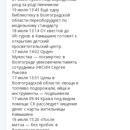
уход за родственником
19 июля
13:43
Ещё одну
библиотеку в Волгоградской
области переоборудуют по
модельному стандарту
18 июля
13:14
От квестов до
VR‑туров: в Камышине готовят к
открытию детский
просветительский центр
17 июля
14:02
Орден
Мужества — посмертно: в
Волгограде увековечили память
сотрудника УФСИН Сергея
Рыкова
17 июля
13:51
Цены в
Волгоградской области: овощи и
топливо подорожали, яйца и
инструменты — подешевели
17 июля
09:44
Кража под видом
помощи: СК расследует хищение
денег с карты жительницы
Камышина
16 июля
15:20
«После
матча — без пробок: в
Волгограде пустят