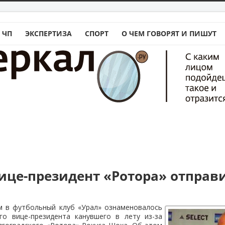
 ЧП
ЭКСПЕРТИЗА
СПОРТ
О ЧЕМ ГОВОРЯТ И ПИШУТ
це-президент «Ротора» отправи
 в футбольный клуб «Урал» ознаменовалось
о вице-президента канувшего в лету из-за