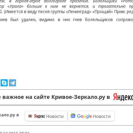
м, в городе-герое Волгограде праздник. Болельщики «Рот
ор «Урала» больше к ним не вернется, и трогательно 
й.
(Имеется в виду песня группы «Ленинград» «Прощай» Прим. ред
иев был удален, видимо в них гнев болельщиков сопрово
 важное на сайте Кривое-Зеркало.ру в
ало.ру в