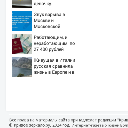
девочку,
ворвавшись в
Звук взрыва в
квартиру
Москве и
Московской
области 7 августа
Работающим, и
2026 года: Причины,
неработающим: по
источник, откуда
27 400 рублей
был громкий хлопок
вручат пенсионерам
Живущая в Италии
в сентябре -
русская сравнила
PrimaMedia.ru
жизнь в Европе и в
Крыму
Все права на материалы сайта принадлежат редакции "Крив
© Кривое зеркало.ру, 2024 год, И
нтернет-газета о жизни Волг