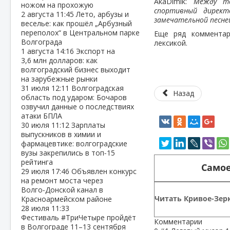
AkaDimik:
Между те
ножом на прохожую
спортивный директ
2 августа
11:45
Лето, арбузы и
замечательной песне
веселье: как прошёл „Арбузный
переполох“ в Центральном парке
Еще ряд комментар
Волгограда
лексикой.
1 августа
14:16
Экспорт на
3,6 млн долларов: как
волгоградский бизнес выходит
на зарубежные рынки
31 июля
12:11
Волгоградская
Назад
область под ударом: Бочаров
озвучил данные о последствиях
атаки БПЛА
30 июля
11:12
Зарплаты
выпускников в химии и
фармацевтике: волгоградские
вузы закрепились в топ‑15
рейтинга
Самое
29 июля
17:46
Объявлен конкурс
на ремонт моста через
Волго‑Донской канал в
Читать Кривое-Зерк
Красноармейском районе
28 июля
11:33
Фестиваль #ТриЧетыре пройдёт
Комментарии
в Волгограде 11–13 сентября