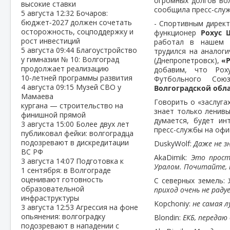
огромных долгов во
высокие ставки
сообщила пресс-слу
5 августа
12:32
Бочаров:
бюджет‑2027 должен сочетать
- Спортивным директ
осторожность, соцподдержку и
функционер
Рохус 
рост инвестиций
работал в нашем 
5 августа
09:44
Благоустройство
трудился на аналоги
у гимназии № 10: Волгоград
(Днепропетровск),
«Р
продолжает реализацию
добавим, что Рох
10‑летней программы развития
Футбольного Сою
4 августа
09:15
Музей СВО у
Волгоградской обл
Мамаева
Говорить о «заслуга
кургана — строительство на
знает только ленивы
финишной прямой
думается, будет ин
3 августа
15:00
Более двух лет
пресс-службы на офи
публиковал фейки: волгоградца
подозревают в дискредитации
DuskyWolf:
Даже не з
ВС РФ
AkaDimik:
Это прост
3 августа
14:07
Подготовка к
Уралом. Почитайте, п
1 сентября: в Волгограде
оценивают готовность
С северных земель:
образовательной
приход очень не раду
инфраструктуры
Kopchoniy:
не самая л
3 августа
12:53
Агрессия на фоне
опьянения: волгоградку
Blondin:
ЕКБ, передаю 
подозревают в нападении с