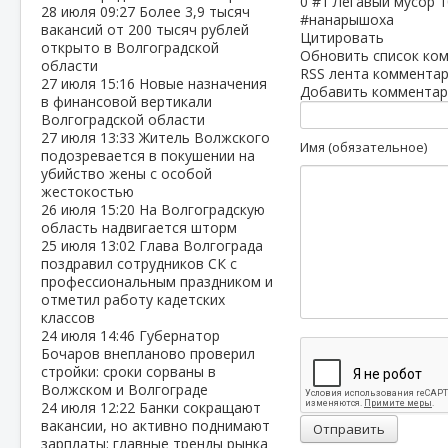
0
#1
Легавый мусор
1
28 июля
09:27
Более 3,9 тысяч
#нанарышоха
вакансий от 200 тысяч рублей
Цитировать
открыто в Волгоградской
Обновить список ко
области
RSS лента комментар
27 июля
15:16
Новые назначения
Добавить комментар
в финансовой вертикали
Волгоградской области
27 июля
13:33
Житель Волжского
Имя (обязательное)
подозревается в покушении на
убийство жены с особой
жестокостью
26 июля
15:20
На Волгоградскую
область надвигается шторм
25 июля
13:02
Глава Волгограда
поздравил сотрудников СК с
профессиональным праздником и
отметил работу кадетских
классов
24 июля
14:46
Губернатор
Бочаров внепланово проверил
стройки: сроки сорваны в
Волжском и Волгограде
24 июля
12:22
Банки сокращают
вакансии, но активно поднимают
Отправить
зарплаты: главные тренды рынка