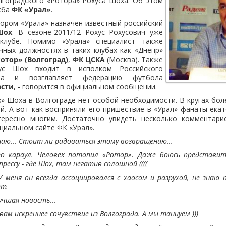
лгоградского «Ротора» Рохуса Шоха. Об этом
жба
ФК «Урал»
.
ором «Урала» назначен известный российский
Шох
. В сезоне-2011/12 Рохус Рохусович уже
клубе. Помимо «Урала» специалист также
чных должностях в таких клубах как «Днепр»
отор» (Волгоград)
,
ФК ЦСКА
(Москва). Также
ус Шох входит в исполком Российского
за и возглавляет федерацию футбола
асти
, - говорится в официальном сообщении.
х» Шоха в Волгограде нет особой необходимости. В кругах бо
й. А вот как восприняли его пришествие в «Урал» фанаты екат
тересно многим. Достаточно увидеть несколько комментар
циальном сайте ФК «Урал».
наю... Стоит ли радоваться этому возвращению...
о караул. Человек потопил «Ротор». Даже боюсь представит
рессу - где Шох, там негатив сплошной ((((
У меня он всегда ассоциировался с хаосом и разрухой, не знаю 
ет.
учшая новость...
вам искреннее сочувствие из Волгограда. А мы танцуем )))