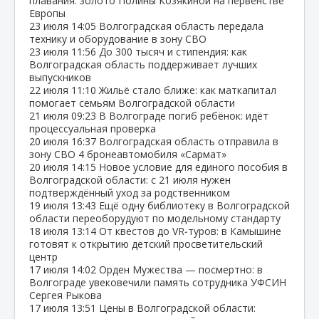
плавания: золото Полины Козякиной на первенстве
Европы
23 июля
14:05
Волгоградская область передала
технику и оборудование в зону СВО
23 июля
11:56
До 300 тысяч и стипендия: как
Волгоградская область поддерживает лучших
выпускников
22 июля
11:10
Жильё стало ближе: как маткапитал
помогает семьям Волгоградской области
21 июля
09:23
В Волгограде погиб ребёнок: идёт
процессуальная проверка
20 июля
16:37
Волгоградская область отправила в
зону СВО 4 бронеавтомобиля «Сармат»
20 июля
14:15
Новое условие для единого пособия в
Волгоградской области: с 21 июля нужен
подтверждённый уход за родственником
19 июля
13:43
Ещё одну библиотеку в Волгоградской
области переоборудуют по модельному стандарту
18 июля
13:14
От квестов до VR‑туров: в Камышине
готовят к открытию детский просветительский
центр
17 июля
14:02
Орден Мужества — посмертно: в
Волгограде увековечили память сотрудника УФСИН
Сергея Рыкова
17 июля
13:51
Цены в Волгоградской области: