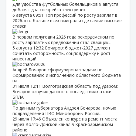
Для удобства футбольных болельщиков 9 августа
добавят два спецрейса электричек.
6 августа
09:51
Топ профессий по росту зарплат в
2026: кто больше всех выиграл и где самые высокие
ставки
В первом полугодии 2026 года рекордсменом по
росту зарплатных предложений стал сварщик:…
5 августа
12:32
Бочаров: бюджет‑2027 должен
сочетать осторожность, соцподдержку и рост
инвестиций
Андрей Бочаров сформулировал задачи по
формированию и исполнению областного бюджета
на…
31 июля
12:11
Волгоградская область под ударом:
Бочаров озвучил данные о последствиях атаки
БПЛА
По данным губернатора Андрея Бочарова, ночью
подразделения ПВО Минобороны России…
29 июля
17:46
Объявлен конкурс на ремонт моста
через Волго‑Донской канал в Красноармейском
районе