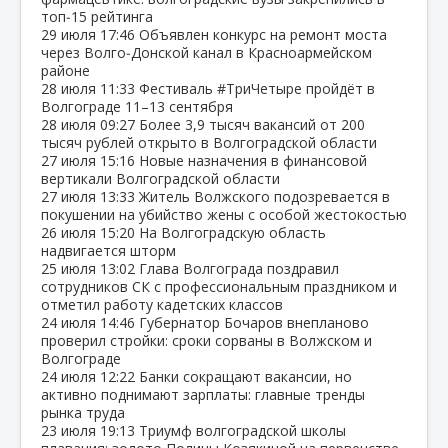
топ‑15 рейтинга
29 июля
17:46
Объявлен конкурс на ремонт моста
через Волго‑Донской канал в Красноармейском
районе
28 июля
11:33
Фестиваль #ТриЧетыре пройдёт в
Волгограде 11–13 сентября
28 июля
09:27
Более 3,9 тысяч вакансий от 200
тысяч рублей открыто в Волгоградской области
27 июля
15:16
Новые назначения в финансовой
вертикали Волгоградской области
27 июля
13:33
Житель Волжского подозревается в
покушении на убийство жены с особой жестокостью
26 июля
15:20
На Волгоградскую область
надвигается шторм
25 июля
13:02
Глава Волгограда поздравил
сотрудников СК с профессиональным праздником и
отметил работу кадетских классов
24 июля
14:46
Губернатор Бочаров внепланово
проверил стройки: сроки сорваны в Волжском и
Волгограде
24 июля
12:22
Банки сокращают вакансии, но
активно поднимают зарплаты: главные тренды
рынка труда
23 июля
19:13
Триумф волгоградской школы