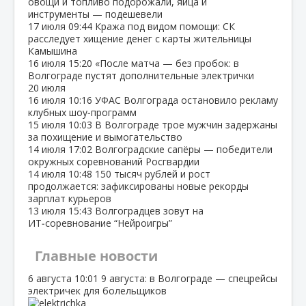
овощи и топливо подорожали, яйца и
инструменты — подешевели
17 июля
09:44
Кража под видом помощи: СК
расследует хищение денег с карты жительницы
Камышина
16 июля
15:20
«После матча — без пробок: в
Волгограде пустят дополнительные электрички
20 июля
16 июля
10:16
УФАС Волгограда остановило рекламу
клубных шоу‑программ
15 июля
10:03
В Волгограде трое мужчин задержаны
за похищение и вымогательство
14 июля
17:02
Волгоградские сапёры — победители
окружных соревнований Росгвардии
14 июля
10:48
150 тысяч рублей и рост
продолжается: зафиксированы новые рекорды
зарплат курьеров
13 июля
15:43
Волгоградцев зовут на
ИТ‑соревнование “Нейроигры”
Главные новости
6 августа
10:01
9 августа: в Волгограде — спецрейсы
электричек для болельщиков