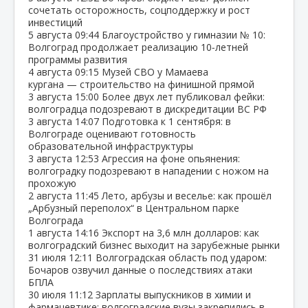
сочетать осторожность, соцподдержку и рост
инвестиций
5 августа
09:44
Благоустройство у гимназии № 10:
Волгоград продолжает реализацию 10‑летней
программы развития
4 августа
09:15
Музей СВО у Мамаева
кургана — строительство на финишной прямой
3 августа
15:00
Более двух лет публиковал фейки:
волгоградца подозревают в дискредитации ВС РФ
3 августа
14:07
Подготовка к 1 сентября: в
Волгограде оценивают готовность
образовательной инфраструктуры
3 августа
12:53
Агрессия на фоне опьянения:
волгоградку подозревают в нападении с ножом на
прохожую
2 августа
11:45
Лето, арбузы и веселье: как прошёл
„Арбузный переполох“ в Центральном парке
Волгограда
1 августа
14:16
Экспорт на 3,6 млн долларов: как
волгоградский бизнес выходит на зарубежные рынки
31 июля
12:11
Волгоградская область под ударом:
Бочаров озвучил данные о последствиях атаки
БПЛА
30 июля
11:12
Зарплаты выпускников в химии и
фармацевтике: волгоградские вузы закрепились в